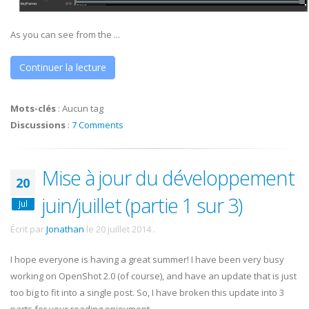
As you can see from the ...
Continuer la lecture
Mots-clés
:
Aucun tag
Discussions
:
7 Comments
Mise à jour du développement
20
juin/juillet (partie 1 sur 3)
Jul
Écrit par
Jonathan
le
20 juillet 2014
.
I hope everyone is having a great summer! I have been very busy
working on OpenShot 2.0 (of course), and have an update that is just
too big to fit into a single post. So, I have broken this update into 3