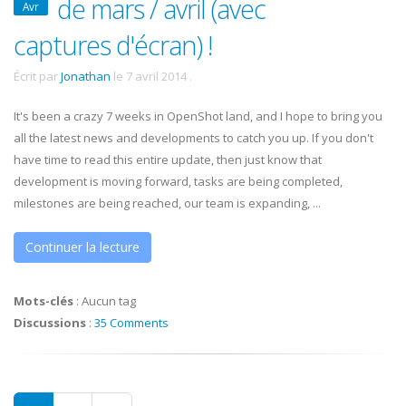
de mars / avril (avec
Avr
captures d'écran) !
Écrit par
Jonathan
le
7 avril 2014
.
It's been a crazy 7 weeks in OpenShot land, and I hope to bring you
all the latest news and developments to catch you up. If you don't
have time to read this entire update, then just know that
development is moving forward, tasks are being completed,
milestones are being reached, our team is expanding, ...
Continuer la lecture
Mots-clés
:
Aucun tag
Discussions
:
35 Comments