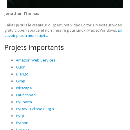
Jonathan Thomas
Salut ! Je suis le créateur d'OpenShot Video Editor, un éditeur vidéo
gratuit, open source et non linéaire pour Linux, Mac et Windows.
En
savoir plus à mon sujet...
Projets importants
Amazon Web Services
CLion
Django
Gimp
Inkscape
Launchpad
PyCharm
PyDev - Eclipse Plugin
PyQt
Python
Ubuntu