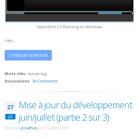
OpenShot 2.0 Running on Windows
I am ...
Continuer la lecture
Mots-clés
:
Aucun tag
Discussions
:
36 Comments
Mise à jour du développement
27
juin/juillet (partie 2 sur 3)
Jul
Écrit par
Jonathan
le
27 juillet 2014
.