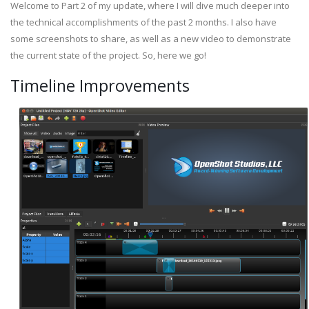
Welcome to Part 2 of my update, where I will dive much deeper into
the technical accomplishments of the past 2 months. I also have
some screenshots to share, as well as a new video to demonstrate
the current state of the project. So, here we go!
Timeline Improvements