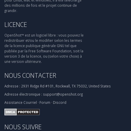
pour Linux, Mac et Windows, il a été téléchargé
des millions de fois et le projet continue de
grandir.
LICENCE
OpenShot™ est un logiciel libre : vous pouvez le
redistribuer et/ou le modifier selon les termes
de la licence publique générale GNU tel que
publiée par la Free Software Foundation, soit la
version 3 de la licence, ou (selon votre choix) à
une version ultérieure.
NOUS CONTACTER
Adresse :
2931 Ridge Rd #101, Rockwall, TX 75032, United States
Adresse électronique :
support@openshot.org
Assistance
Courriel
·
Forum
·
Discord
NOUS SUIVRE