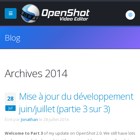
Blog
Archives 2014
Mise à jour du développement
28
juin/juillet (partie 3 sur 3)
Jul
Écrit par
Jonathan
le
28 juillet 2014
.
Welcome to Part 3
of my update on OpenShot 2.0. We still have lots