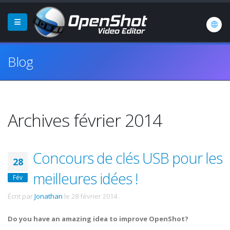
Blog
Archives février 2014
Concours de clés USB pour les
28
meilleures idées !
Fév
Écrit par
Jonathan
le
28 février 2014
.
Do you have an amazing idea to improve OpenShot?