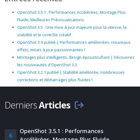
OpenShot 3.5.1 : Performances Accélérées, Montage Plus
Fluide, Meilleures Prévisualisations
OpenShot 3.5 : Une mise à jour majeure pour la vitesse, la
stabilité et le contrôle créatif
OpenShot 3.4 publié | Performances améliorées, nouveaux
effets, mises à jour passionnantes !
Montages plus intelligents, design époustouflant | Découvrez
les nouveautés d'OpenShot 3.3
OpenShot 3.2.1 publié | Stabilité améliorée, nombreuses
corrections et démarrages plus fluides !
Derniers
Articles
OpenShot 3.5.1 : Performances
6
Accélérées, Montage Plus Fluide,