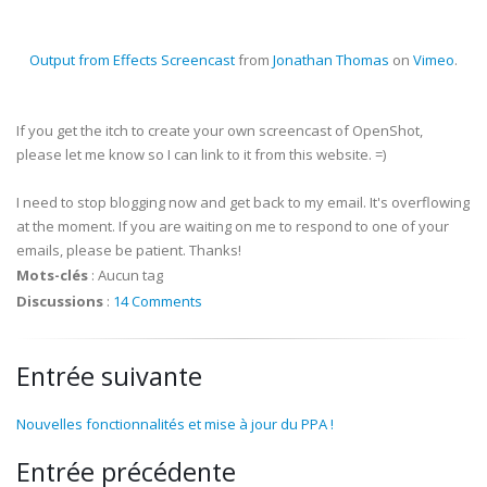
Output from Effects Screencast
from
Jonathan Thomas
on
Vimeo
.
If you get the itch to create your own screencast of OpenShot,
please let me know so I can link to it from this website. =)
I need to stop blogging now and get back to my email. It's overflowing
at the moment. If you are waiting on me to respond to one of your
emails, please be patient. Thanks!
Mots-clés
:
Aucun tag
Discussions
:
14 Comments
Entrée suivante
Nouvelles fonctionnalités et mise à jour du PPA !
Entrée précédente