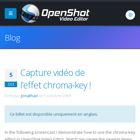
Blog
Capture vidéo de
5
l’effet chroma-key !
Oct
Écrit par
Jonathan
le
5 octobre 2009
.
Ce billet est disponible uniquement en anglais.
In the following screencast I demonstrate how to use the chroma-key
effect in OpenShot Video Editor. Watch me create the newest demo