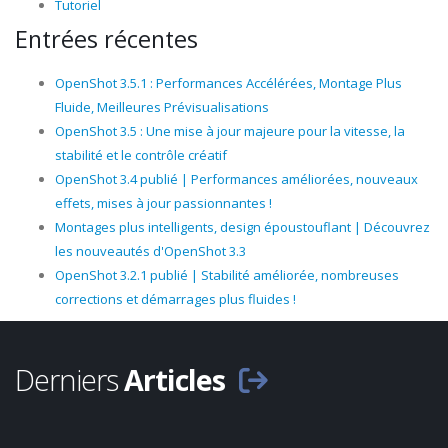
Tutoriel
Entrées récentes
OpenShot 3.5.1 : Performances Accélérées, Montage Plus
Fluide, Meilleures Prévisualisations
OpenShot 3.5 : Une mise à jour majeure pour la vitesse, la
stabilité et le contrôle créatif
OpenShot 3.4 publié | Performances améliorées, nouveaux
effets, mises à jour passionnantes !
Montages plus intelligents, design époustouflant | Découvrez
les nouveautés d'OpenShot 3.3
OpenShot 3.2.1 publié | Stabilité améliorée, nombreuses
corrections et démarrages plus fluides !
Derniers
Articles