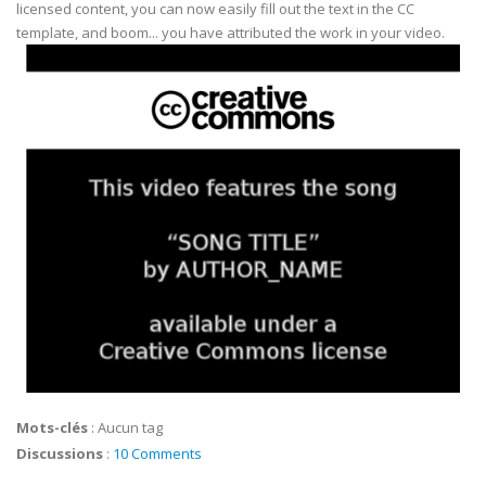
licensed content, you can now easily fill out the text in the CC
template, and boom... you have attributed the work in your video.
Mots-clés
:
Aucun tag
Discussions
:
10 Comments