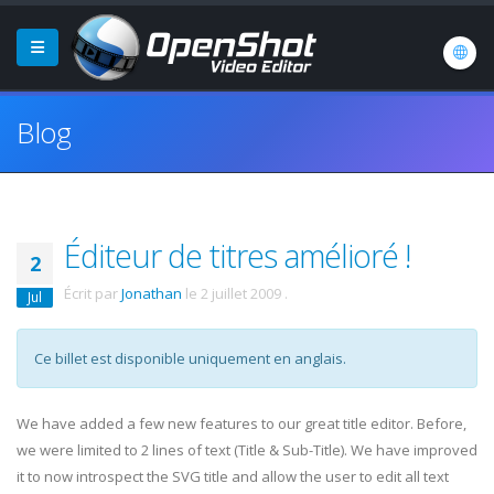
Blog
Éditeur de titres amélioré !
2
Écrit par
Jonathan
le
2 juillet 2009
.
Jul
Ce billet est disponible uniquement en anglais.
We have added a few new features to our great title editor. Before,
we were limited to 2 lines of text (Title & Sub-Title). We have improved
it to now introspect the SVG title and allow the user to edit all text