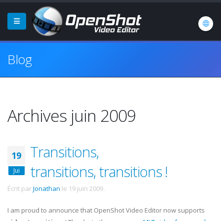
Blog
Archives juin 2009
Transitions,
19
transitions, transitions !
Jui
Écrit par
Jonathan
le
19 juin 2009
.
I am proud to announce that OpenShot Video Editor now supports