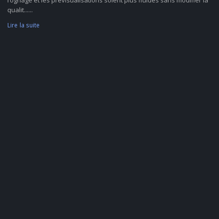
rognage et les prévisualisations soient plus fluides sans modifier la
qualit......
Lire la suite