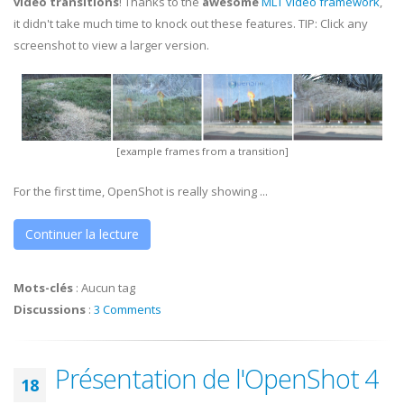
video transitions
! Thanks to the
awesome
MLT video framework
,
it didn't take much time to knock out these features. TIP: Click any
screenshot to view a larger version.
[example frames from a transition]
For the first time, OpenShot is really showing ...
Continuer la lecture
Mots-clés
:
Aucun tag
Discussions
:
3 Comments
Présentation de l'OpenShot 4
18