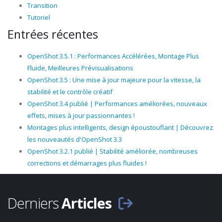
Transition
Tutoriel
Entrées récentes
OpenShot 3.5.1 : Performances Accélérées, Montage Plus
Fluide, Meilleures Prévisualisations
OpenShot 3.5 : Une mise à jour majeure pour la vitesse, la
stabilité et le contrôle créatif
OpenShot 3.4 publié | Performances améliorées, nouveaux
effets, mises à jour passionnantes !
Montages plus intelligents, design époustouflant | Découvrez
les nouveautés d'OpenShot 3.3
OpenShot 3.2.1 publié | Stabilité améliorée, nombreuses
corrections et démarrages plus fluides !
Derniers
Articles