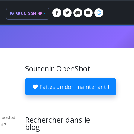
FAIRE UN DON
Soutenir OpenShot
Faites un don maintenant !
s posted
Rechercher dans le
rd"!
blog