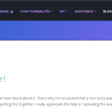
ARGER
FONCTIONNALITÉS
API
ASSISTANCE
BLOG
 !
e have heard about it. That's why I'm so excited that a nice story wa
utting this together. I really appreciate the help in "spreading the wo