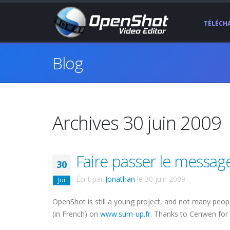
TÉLÉCH
Blog
Archives 30 juin 2009
Faire passer le message
30
Écrit par
Jonathan
le
30 juin 2009
.
Jui
OpenShot is still a young project, and not many peopl
(in French) on
www.sum-up.fr
. Thanks to Cenwen for p