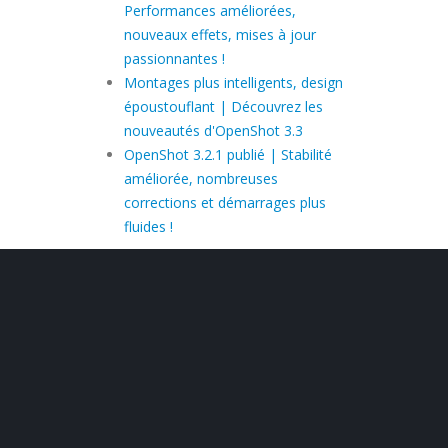
Performances améliorées,
nouveaux effets, mises à jour
passionnantes !
Montages plus intelligents, design
époustouflant | Découvrez les
nouveautés d'OpenShot 3.3
OpenShot 3.2.1 publié | Stabilité
améliorée, nombreuses
corrections et démarrages plus
fluides !