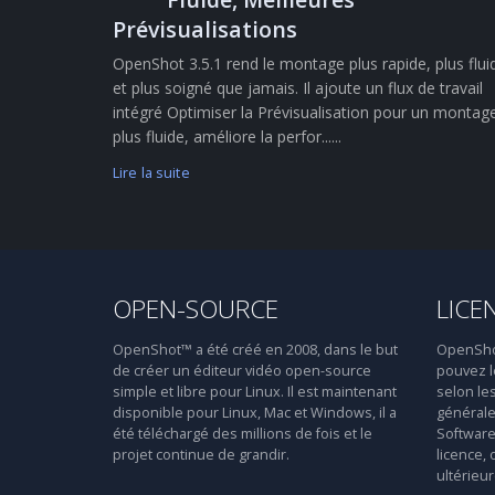
Prévisualisations
OpenShot 3.5.1 rend le montage plus rapide, plus flui
et plus soigné que jamais. Il ajoute un flux de travail
intégré Optimiser la Prévisualisation pour un montag
plus fluide, améliore la perfor......
Lire la suite
OPEN-SOURCE
LICE
OpenShot™ a été créé en 2008, dans le but
OpenShot™
de créer un éditeur vidéo open-source
pouvez le
simple et libre pour Linux. Il est maintenant
selon le
disponible pour Linux, Mac et Windows, il a
générale
été téléchargé des millions de fois et le
Software 
projet continue de grandir.
licence, 
ultérieur