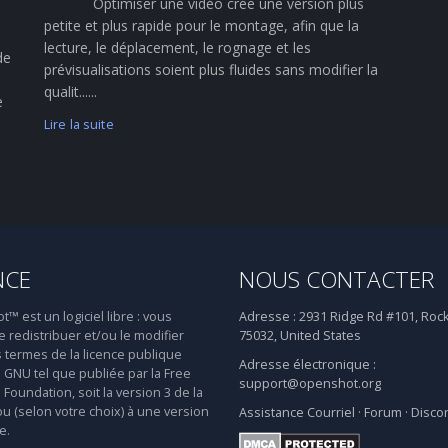
Optimiser une vidéo crée une version plus
petite et plus rapide pour le montage, afin que la
lecture, le déplacement, le rognage et les
de
prévisualisations soient plus fluides sans modifier la
qualit......
e
Lire la suite
NCE
NOUS CONTACTER
 est un logiciel libre : vous
Adresse :
2931 Ridge Rd #101, Rock
 redistribuer et/ou le modifier
75032, United States
s termes de la licence publique
Adresse électronique :
 GNU tel que publiée par la Free
support@openshot.org
Foundation, soit la version 3 de la
ou (selon votre choix) à une version
Assistance
Courriel
·
Forum
·
Disco
e.