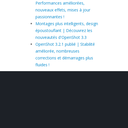
Performances améliorées,
nouveaux effets, mises à jour
passionnantes !
Montages plus intelligents, design
époustouflant | Découvrez les
nouveautés d'OpenShot 3.3
OpenShot 3.2.1 publié | Stabilité
améliorée, nombreuses
corrections et démarrages plus
fluides !