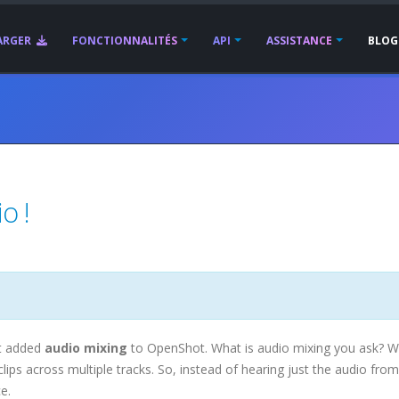
ARGER
FONCTIONNALITÉS
API
ASSISTANCE
BLOG
o !
st added
audio mixing
to OpenShot. What is audio mixing you ask? Wel
clips across multiple tracks. So, instead of hearing just the audio from
e.