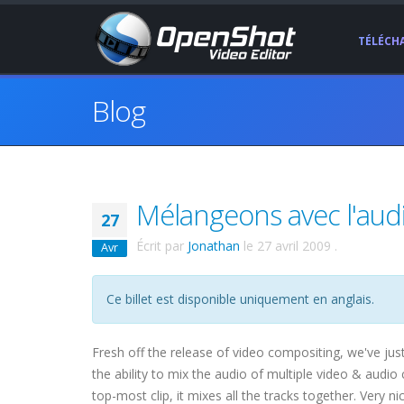
TÉLÉCH
Blog
Mélangeons avec l'audi
27
Écrit par
Jonathan
le
27 avril 2009
.
Avr
Ce billet est disponible uniquement en anglais.
Fresh off the release of video compositing, we've ju
the ability to mix the audio of multiple video & audio 
top-most clip, it mixes all the tracks together. Very nic