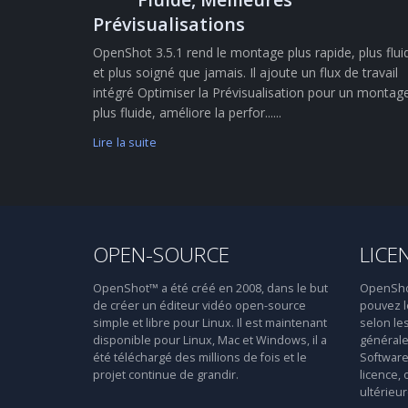
Prévisualisations
OpenShot 3.5.1 rend le montage plus rapide, plus flui
et plus soigné que jamais. Il ajoute un flux de travail
intégré Optimiser la Prévisualisation pour un montag
plus fluide, améliore la perfor......
Lire la suite
OPEN-SOURCE
LICE
OpenShot™ a été créé en 2008, dans le but
OpenShot™
de créer un éditeur vidéo open-source
pouvez le
simple et libre pour Linux. Il est maintenant
selon le
disponible pour Linux, Mac et Windows, il a
générale
été téléchargé des millions de fois et le
Software 
projet continue de grandir.
licence, 
ultérieur