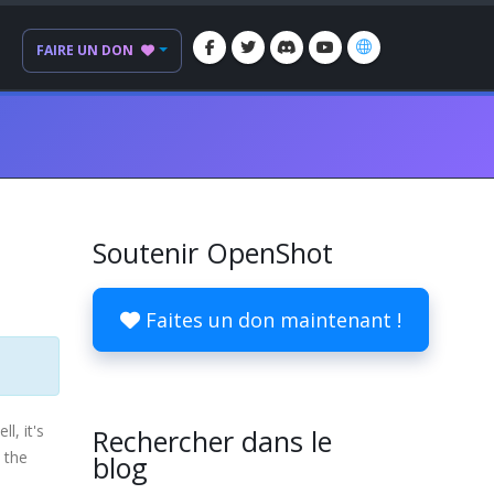
FAIRE UN DON
Soutenir OpenShot
Faites un don maintenant !
l, it's
Rechercher dans le
 the
blog