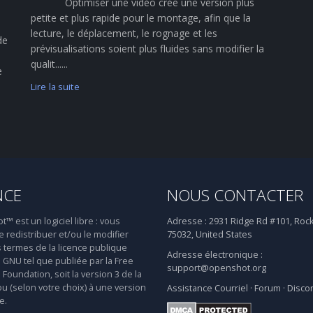
Optimiser une vidéo crée une version plus
petite et plus rapide pour le montage, afin que la
lecture, le déplacement, le rognage et les
de
prévisualisations soient plus fluides sans modifier la
qualit......
e
Lire la suite
NCE
NOUS CONTACTER
 est un logiciel libre : vous
Adresse :
2931 Ridge Rd #101, Rock
 redistribuer et/ou le modifier
75032, United States
s termes de la licence publique
Adresse électronique :
 GNU tel que publiée par la Free
support@openshot.org
Foundation, soit la version 3 de la
ou (selon votre choix) à une version
Assistance
Courriel
·
Forum
·
Disco
e.