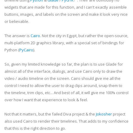
timeline using
Python
&
Glade
/
PyGTK
?". Their are obviously no
widgets that are made for this function, and I can't exactly assemble
buttons, images, and labels on the screen and make it look very nice
or believable.
The answer is
Cairo
. Not the city in Egypt, but rather the open-source,
multi-platform 2D graphics library, with a special set of bindings for
Python (
PyCairo
).
So, given my limited knowledge so far, the plan is to use Glade for
almost all of the interface, dialogs, and use Cairo only to draw the
video / audio timeline on the screen. Cairo should give me all the
control I need to allow the user to drag clips around, snap them to
the timeline, trim clips, etc... And best of all, it will give me 100% control
over how I want that experience to look & feel.
Not that it matters, but the failed Diva project & the
Jokosher
project
also used Cairo to render their
timelines
. That adds to my confidence
that this is the right direction to go.