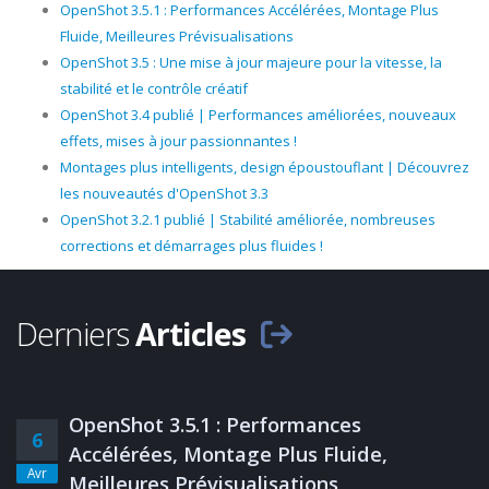
OpenShot 3.5.1 : Performances Accélérées, Montage Plus
Fluide, Meilleures Prévisualisations
OpenShot 3.5 : Une mise à jour majeure pour la vitesse, la
stabilité et le contrôle créatif
OpenShot 3.4 publié | Performances améliorées, nouveaux
effets, mises à jour passionnantes !
Montages plus intelligents, design époustouflant | Découvrez
les nouveautés d'OpenShot 3.3
OpenShot 3.2.1 publié | Stabilité améliorée, nombreuses
corrections et démarrages plus fluides !
Derniers
Articles
OpenShot 3.5.1 : Performances
6
Accélérées, Montage Plus Fluide,
Avr
Meilleures Prévisualisations