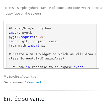
Here is a simple Python example of some Cairo code, which draws a
happy face on the screen:
#! /
usr
/bin/
env
 python
import
pygtk
pygtk
.
require
(
'2.0'
)
import
gtk
, 
gobject
, 
cairo
from math 
import
 pi
# Create a 
GTK
+ widget on which we will draw using 
class
 Screen(
gtk
.
DrawingArea
):
  # Draw 
in
 response to an expose-
event
  __
gsignals
__ = { 
"expose-event"
: 
"override"
 }
Mots-clés
:
Aucun tag
  # Handle the expose-
event
 by drawing
Discussions
:
1 Comment
  def do_expose_event(self, 
event
):
      # Create the 
cairo
 context
Entrée suivante
cr
 = self.window.cairo_create()
      # Restrict Cairo to the exposed area; avoid e