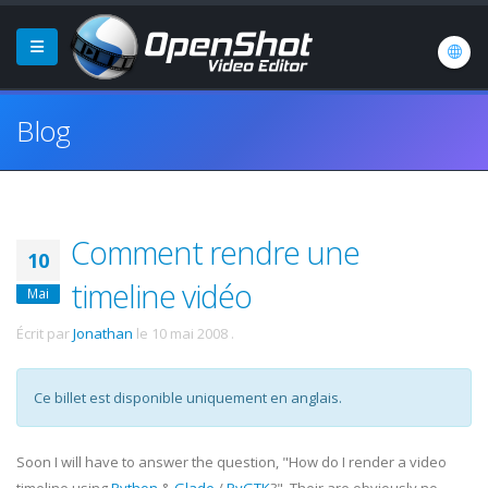
Blog
Comment rendre une
10
timeline vidéo
Mai
Écrit par
Jonathan
le
10 mai 2008
.
Ce billet est disponible uniquement en anglais.
Soon I will have to answer the question, "How do I render a video