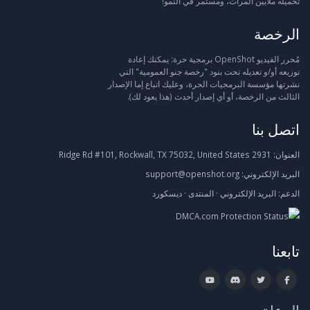
تحميله ملايين المرات، ومستمر في النمو!
الرخصة
مُحرر الفيديو OpenShot برمجية حرة: يمكنك إعادة
توزيعه أو/و تعديله تحت بنود "رخصة جنو العمومية" التي
نشرتها مؤسسة البرمجيات الحرة، وعليك اتباع إما الإصدار
الثالث من الرخصة، أو أي إصدار أحدث (هذا يعود لك).
اتصل بنا
العنوان:
2931 Ridge Rd #101, Rockwall, TX 75032, United States
البريد الإلكتروني:
support@openshot.org
الدعم:
البريد الإلكتروني
·
المنتدى
·
ديسكورد
تابعنا