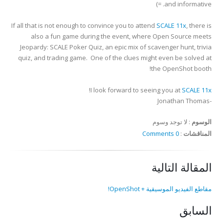
and informative. =)
If all that is not enough to convince you to attend
SCALE 11x
, there is
also a fun game during the event, where Open Source meets
Jeopardy: SCALE Poker Quiz, an epic mix of scavenger hunt, trivia
quiz, and trading game. One of the clues might even be solved at
the OpenShot booth!
!
I look forward to seeing you at
SCALE 11x
-Jonathan Thomas
الوسوم
:
لا توجد وسوم
المناقشات
:
0 Comments
المقالة التالية
مقاطع الفيديو الموسيقية + OpenShot!
السابق