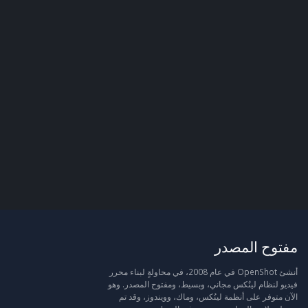
مفتوح المصدر
أنشئ OpenShot في عام 2008، في محاولةٍ لبناء محرر
فيديو لنظام لينُكس مجاني، وبسيط، ومفتوح المصدر. وهو
الآن متوفر على أنظمة لينُكس، وماك، وويندوز، وقد تم