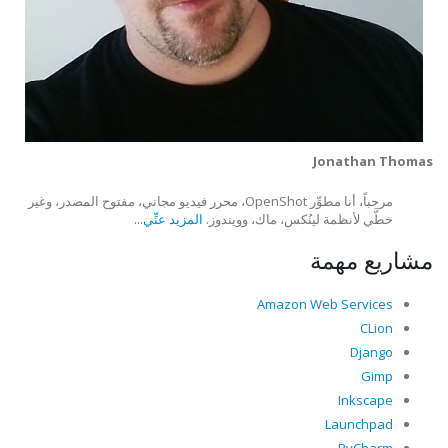
Jonathan Thomas
مرحباً، أنا مطوِّر OpenShot، محرر فيديو مجاني، مفتوح المصدر، وغير
خطَّي لأنظمة لينُكس، ماك، وويندوز.
المزيد عنِّي...
مشاريع مهمة
Amazon Web Services
CLion
Django
Gimp
Inkscape
Launchpad