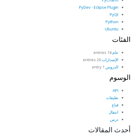
PyCharm
PyDev - Eclipse Plugin
PyQt
Python
Ubuntu
الفئات
عام
14 entries
الإصدارات
26 entries
الدروس
1 entry
الوسوم
API
تعليقات
قناع
انتقال
درس
أحدث المقالات