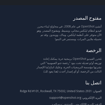
مفتوح المصدر
أنشئ OpenShot في عام 2008، في محاولةٍ لبناء محرر
فيديو لنظام لينُكس مجاني، وبسيط، ومفتوح المصدر. وهو
الآن متوفر على أنظمة لينُكس، وماك، وويندوز، وقد تم
تحميله ملايين المرات، ومستمر في النمو!
الرخصة
مُحرر الفيديو OpenShot برمجية حرة: يمكنك إعادة
توزيعه أو/و تعديله تحت بنود "رخصة جنو العمومية" التي
نشرتها مؤسسة البرمجيات الحرة، وعليك اتباع إما الإصدار
الثالث من الرخصة، أو أي إصدار أحدث (هذا يعود لك).
اتصل بنا
العنوان:
2931 Ridge Rd #101, Rockwall, TX 75032, United States
البريد الإلكتروني:
support@openshot.org
الدعم:
البريد الإلكتروني
·
المنتدى
·
ديسكورد