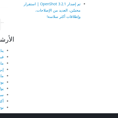
تم إصدار OpenShot 3.2.1 | استقرار
محسّن، العديد من الإصلاحات،
وإطلاقات أكثر سلاسة!
…
الأرش
يناير
فبرا
مارس
إبري
مايو 
يونيو
يوليو
سبتم
أكتو
نوفم