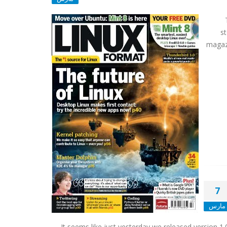
st
magaz
7
مارس
It seems like just yesterday we released version