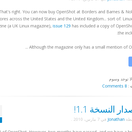
That's right. You can now buy
OpenShot
at Borders and Barnes & No
ores across the United States and the United Kingdom... sort of. Lin
ine (a UK Linux magazine),
issue 129
has included a copy of
OpenSh
the inc
...
Although the magazine only has a small mention of
O
لا توجد وسوم
8 Comments
:
ار النسخة 1.1!
سطة
Jonathan
في
7 مارس، 2010
.
 1.0 of OpenShot. However, two months have passed, and we have a b