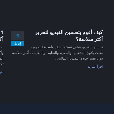
كيف أقوم بتحسين الفيديو لتحرير
6
أكثر سلاسة؟
أك
إبريل
تحسين الفيديو ينشئ نسخة أصغر وأسرع للتحرير،
بحيث يكون التشغيل، والتنقل، والتقليم، والمعاينات أكثر سلاسة
وأك
دون تغيير جودة التصدير النهائية....
الم
تكب
اقرأ المزيد
اقر