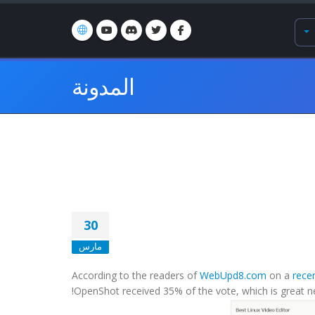
المدونة
30
مارس
According to the readers of
WebUpd8.com
on a
recen
OpenShot received 35% of the vote, which is great ne