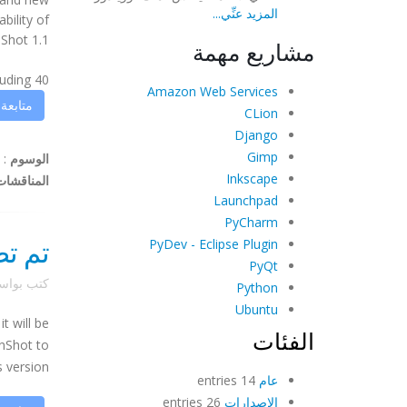
المزيد عنِّي...
bility of
hot 1.1!
مشاريع مهمة
40 different bugs and features have been addressed in this version, including ...
Amazon Web Services
متابعة
CLion
Django
Gimp
الوسوم
:
Inkscape
المناقشات
Launchpad
PyCharm
تم تضمين Shot 1.1
PyDev - Eclipse Plugin
PyQt
كتب بوا
Python
Ubuntu
t will be
الفئات
enShot to
ersion ...
عام
14 entries
الإصدارات
26 entries