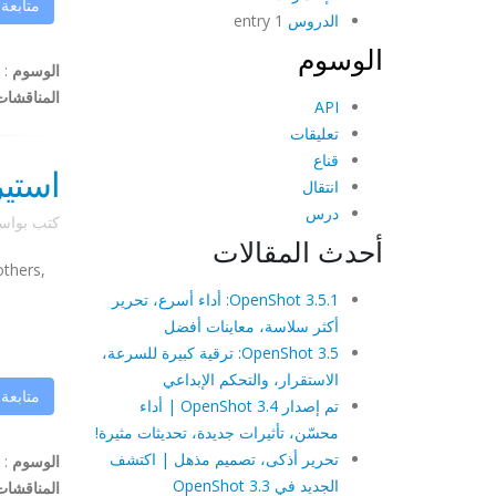
متابعة
الدروس
1 entry
الوسوم
الوسوم
:
المناقشات
API
تعليقات
قناع
استيراد م
انتقال
درس
كتب بوا
أحدث المقالات
others,
OpenShot 3.5.1: أداء أسرع، تحرير
أكثر سلاسة، معاينات أفضل
OpenShot 3.5: ترقية كبيرة للسرعة،
الاستقرار، والتحكم الإبداعي
متابعة
تم إصدار OpenShot 3.4 | أداء
محسّن، تأثيرات جديدة، تحديثات مثيرة!
تحرير أذكى، تصميم مذهل | اكتشف
الوسوم
:
الجديد في OpenShot 3.3
المناقشات