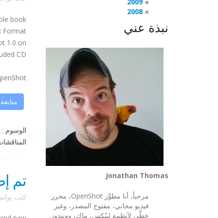
2009
2008
ble book
نبذة عني
ux Format
ot
1.0 on
luded CD.
penShot
متابعة
الوسوم
:
المناقشات
تم إصد
Jonathan Thomas
مرحباً، أنا مطوِّر OpenShot، محرر
كتب بوا
فيديو مجاني، مفتوح المصدر، وغير
خطَّي لأنظمة لينُكس، ماك، وويندوز.
rand new