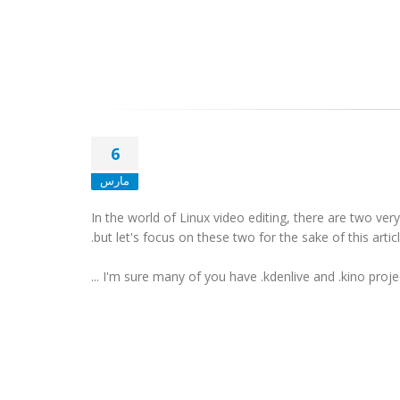
6
مارس
In the world of Linux video editing, there are two ver
but let's focus on these two for the sake of this articl
I'm sure many of you have .kdenlive and .kino project 