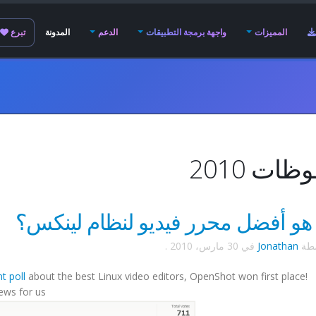
المميزات
واجهة برمجة التطبيقات
الدعم
المدونة
تبرع
ات 2010
هو أفضل محرر فيديو لنظام لينكس؟
سطة
Jonathan
في
30 مارس، 2010
.
t poll
about the best Linux video editors, OpenShot won first place!
ws for us!