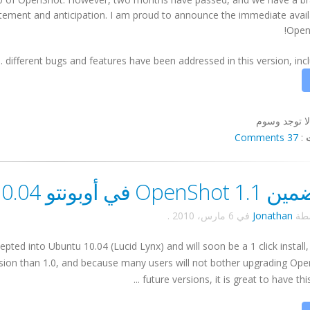
itement and anticipation. I am proud to announce the immediate availa
OpenS
لا توجد وسوم
37 Comments
:
Open في أوبونتو 10.04!
سطة
Jonathan
في
6 مارس، 2010
.
d into Ubuntu 10.04 (Lucid Lynx) and will soon be a 1 click install, i
ersion than 1.0, and because many users will not bother upgrading Op
future versions, it is great to have this v