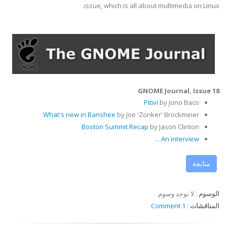
issue, which is all about multimedia on Linux.
GNOME Journal, Issue 18
Pitivi
by Jono Baco
What's new
in Banshee
by Joe 'Zonker' Brockmeier
Boston Summit Recap
by Jason Clinton
An interview ...
متابعة
الوسوم
:
لا توجد وسوم
المناقشات
:
1 Comment