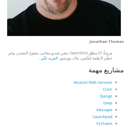
Jonathan Thomas
مرحباً، أنا مطوِّر OpenShot، محرر فيديو مجاني، مفتوح المصدر، وغير
خطَّي لأنظمة لينُكس، ماك، وويندوز.
المزيد عنِّي...
مشاريع مهمة
Amazon Web Services
CLion
Django
Gimp
Inkscape
Launchpad
PyCharm