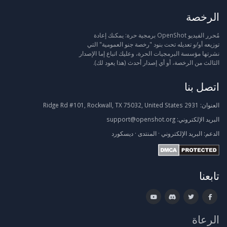
الرخصة
مُحرر الفيديو OpenShot برمجية حرة: يمكنك إعادة
توزيعه أو/و تعديله تحت بنود "رخصة جنو العمومية" التي
نشرتها مؤسسة البرمجيات الحرة، وعليك اتباع إما الإصدار
الثالث من الرخصة، أو أي إصدار أحدث (هذا يعود لك).
اتصل بنا
العنوان:
2931 Ridge Rd #101, Rockwall, TX 75032, United States
البريد الإلكتروني:
support@openshot.org
الدعم:
البريد الإلكتروني
·
المنتدى
·
ديسكورد
تابعنا
الرعاة