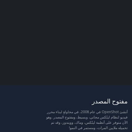
مفتوح المصدر
أنشئ OpenShot في عام 2008، في محاولةٍ لبناء محرر
فيديو لنظام لينُكس مجاني، وبسيط، ومفتوح المصدر. وهو
الآن متوفر على أنظمة لينُكس، وماك، وويندوز، وقد تم
تحميله ملايين المرات، ومستمر في النمو!