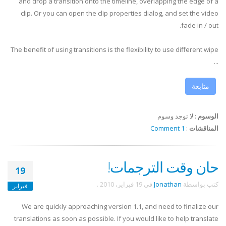
and drop a transition onto the timeline, overlapping the edge of a
clip. Or you can open the clip properties dialog, and set the video
fade in / out.
The benefit of using transitions is the flexibility to use different wipe
...
متابعة
الوسوم
:
لا توجد وسوم
المناقشات
:
1 Comment
حان وقت الترجمات!
19
كتب بواسطة
Jonathan
في
19 فبراير، 2010
.
فبراير
We are quickly approaching version 1.1, and need to finalize our
translations as soon as possible. If you would like to help translate