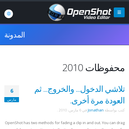
المدونة
محفوظات 2010
تلاشي الدخول... والخروج... ثم
6
العودة مرة أخرى.
مارس
كتب بواسطة
Jonathan
في
6 مارس، 2010
.
OpenShot has two methods for fading a clip in and out. You can drag