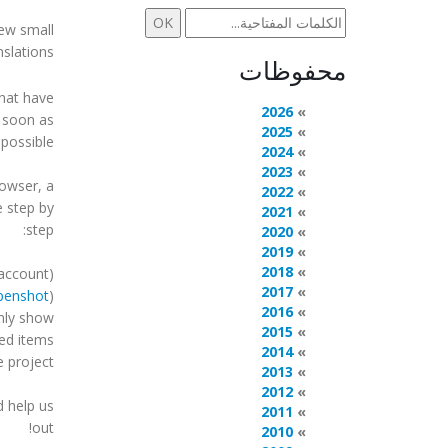
ew small
slations.
محفوظات
hat have
2026
 soon as
2025
possible!
2024
2023
rowser, a
2022
e step by
2021
step:
2020
2019
2018
account)
2017
openshot
)
2016
only show
2015
d items".
2014
 project!
2013
2012
d help us
2011
out!
2010