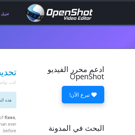
تنزيل
ادعم محرر الفيديو
تحديث الإصد
OpenShot
كتب بوا
تبرع الآن!
هذه الم
 of
fixes
,
than ever
البحث في المدونة
before.