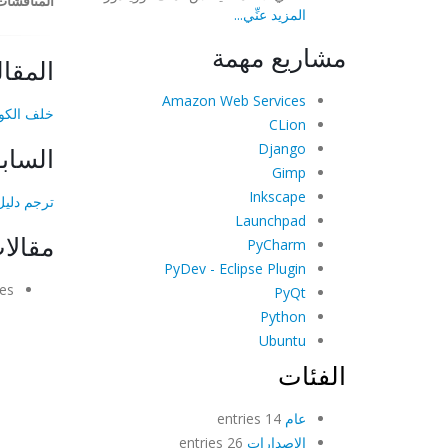
المناقشات
المزيد عنِّي...
مشاريع مهمة
المقال
Amazon Web Services
خلف الكوا
CLion
Django
الساب
Gimp
Inkscape
ترجم دليل ا
Launchpad
مقالا
PyCharm
PyDev - Eclipse Plugin
es.
PyQt
Python
Ubuntu
الفئات
عام
14 entries
الإصدارات
26 entries