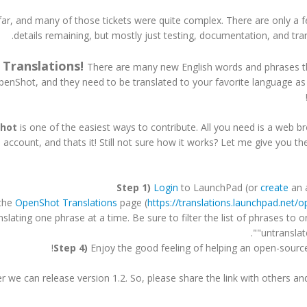
r, and many of those tickets were quite complex. There are only a f
details remaining, but mostly just testing, documentation, and tran
Translations!
.
There are many new English words and phrases t
enShot, and they need to be translated to your favorite language as
Shot
is one of the easiest ways to contribute. All you need is a web b
account, and thats it! Still not sure how it works? Let me give you th
Step 1)
Login
to LaunchPad (or
create
an 
the
OpenShot Translations
page (
https://translations.launchpad.net/
slating one phrase at a time. Be sure to filter the list of phrases to 
"untranslate
Step 4)
Enjoy the good feeling of helping an open-source
r we can release version 1.2. So, please share the link with others an