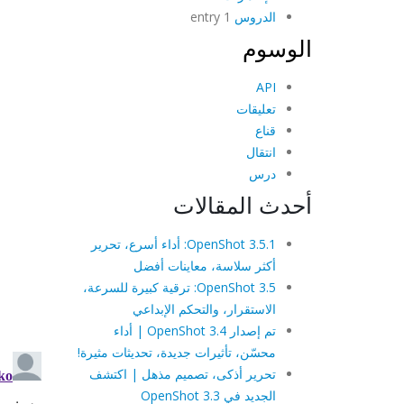
الدروس
1 entry
الوسوم
API
تعليقات
قناع
انتقال
درس
أحدث المقالات
OpenShot 3.5.1: أداء أسرع، تحرير
أكثر سلاسة، معاينات أفضل
OpenShot 3.5: ترقية كبيرة للسرعة،
الاستقرار، والتحكم الإبداعي
تم إصدار OpenShot 3.4 | أداء
محسّن، تأثيرات جديدة، تحديثات مثيرة!
تحرير أذكى، تصميم مذهل | اكتشف
الجديد في OpenShot 3.3