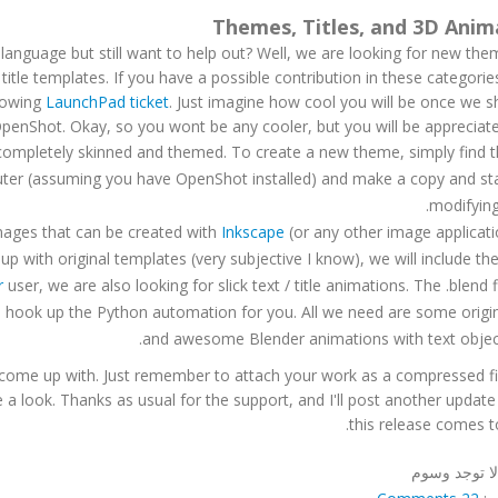
Themes, Titles, and 3D Anim
 language but still want to help out? Well, we are looking for new th
itle templates. If you have a possible contribution in these categorie
llowing
LaunchPad ticket
. Just imagine how cool you will be once we 
OpenShot. Okay, so you wont be any cooler, but you will be appreciat
ompletely skinned and themed. To create a new theme, simply find t
ter (assuming you have OpenShot installed) and make a copy and sta
modifying 
images that can be created with
Inkscape
(or any other image applicat
p with original templates (very subjective I know), we will include th
r
user, we are also looking for slick text / title animations. The .blend f
ven hook up the Python automation for you. All we need are some origi
and awesome Blender animations with text object
 come up with. Just remember to attach your work as a compressed fi
a look. Thanks as usual for the support, and I'll post another updat
this release comes t
لا توجد وسوم