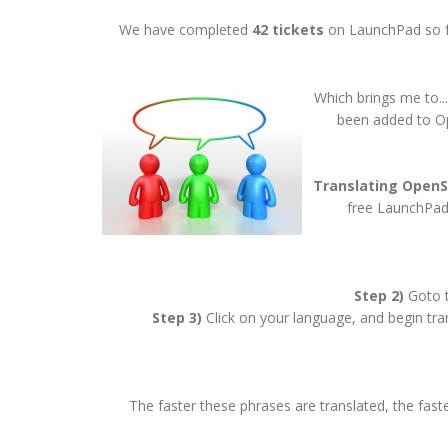
We have completed
42 tickets
on LaunchPad so fa
Which brings me to..
been added to Op
Translating Open
free LaunchPad 
Step 2)
Goto 
Step 3)
Click on your language, and begin tran
The faster these phrases are translated, the faste