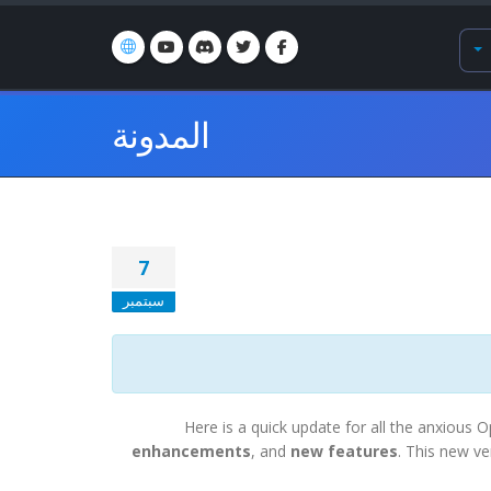
المدونة
7
سبتمبر
Here is a quick update for all the anxious 
enhancements
, and
new features
. This new ve