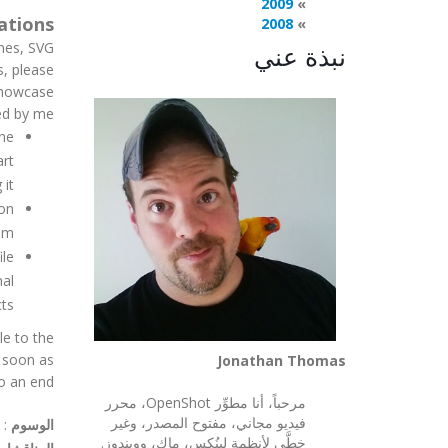
2009
ations
2008
emes, SVG
نبذة عني
s, please
showcase
ed by me!
he
rt
it.
ion
em.
ile
nal
s.
le to the
e soon as
Jonathan Thomas
o an end.
مرحباً، أنا مطوِّر OpenShot، محرر
فيديو مجاني، مفتوح المصدر، وغير
الوسوم
:
خطَّي لأنظمة لينُكس، ماك، وويندوز.