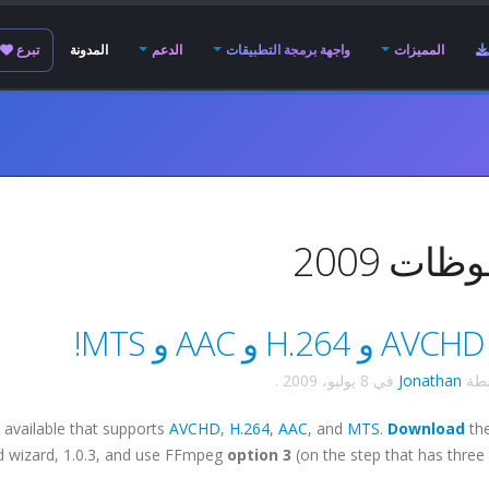
المميزات
واجهة برمجة التطبيقات
الدعم
المدونة
تبرع
ات 2009
M!
سطة
Jonathan
في
8 يوليو، 2009
.
 available that supports
AVCHD
,
H.264
,
AAC
, and
MTS
.
Download
th
ld wizard, 1.0.3, and use FFmpeg
option 3
(on the step that has three 