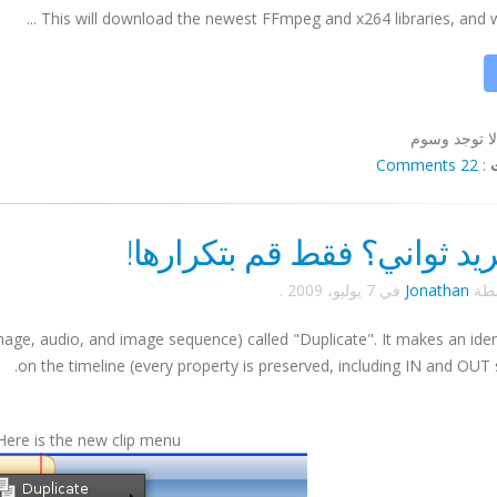
This will download the newest FFmpeg and x264 libraries, and will
لا توجد وسوم
22 Comments
:
يد ثواني؟ فقط قم بتكرارها!
سطة
Jonathan
في
7 يوليو، 2009
.
ge, audio, and image sequence) called "Duplicate". It makes an ident
on the timeline (every property is preserved, including IN and OUT s
Here is the new clip menu: