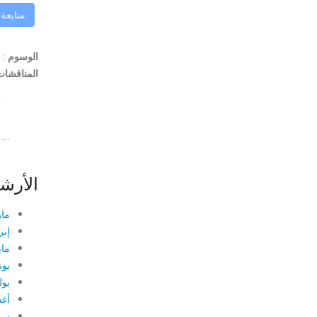
متابعة
الوسوم
:
المناقشات
…
الأرش
مارس
إبري
مايو 
يونيو
يوليو
أغس
سبتم