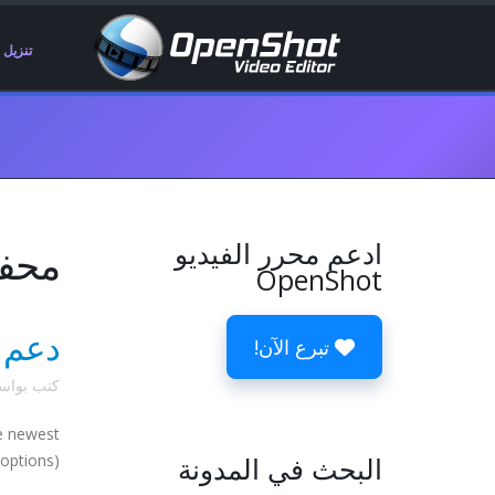
تنزيل
ادعم محرر الفيديو
محفوظ
OpenShot
دعم AVCHD و H.264 و AAC و TS
تبرع الآن!
كتب بوا
e newest
البحث في المدونة
options).