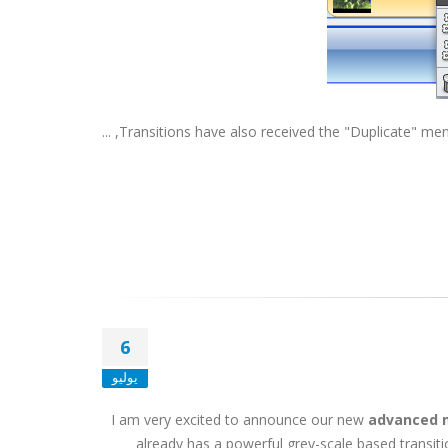
Transitions have also received the "Duplicate" menu it
6
يوليو
I am very excited to announce our new
advanced 
already has a powerful grey-scale based transi