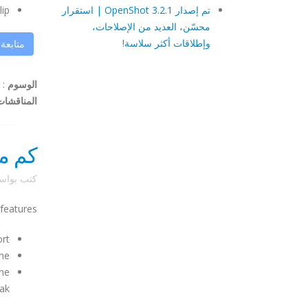
تم إصدار OpenShot 3.2.1 | استقرار
...
محسّن، العديد من الإصلاحات،
وإطلاقات أكثر سلاسة!
متابعة
الوسوم
:
المناقشات
كم م
كتب بوا
features:
ort
ne
the
...