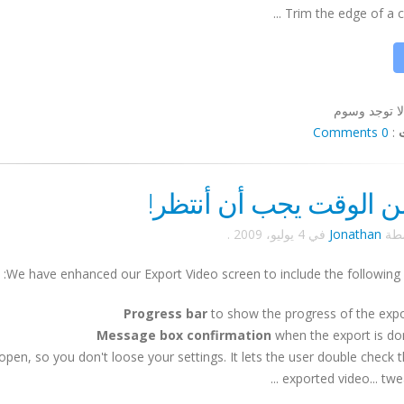
Trim the edge of a clip 
لا توجد وسوم
0 Comments
:
ن الوقت يجب أن أنتظر!
سطة
Jonathan
في
4 يوليو، 2009
.
We have enhanced our Export Video screen to include the following 
Progress bar
to show the progress of the exp
Message box
confirmation
when the export is do
open, so you don't loose your settings. It lets the user double check 
exported video... tweak 