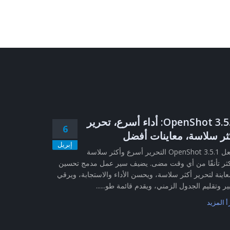
OpenShot 3.5.1: أداء أسرع، تحرير
6
ثر سلاسة، معاينات أفضل
إبريل
يجعل OpenShot 3.5.1 التحرير أسرع وأكثر سلاسة
ثر تأنقًا من أي وقت مضى. يضيف سير عمل مدمج تحسين
عاينة لتحرير أكثر سلاسة، ويحسن الأداء والاستجابة، ويرقي
ير وتقليم الجدول الزمني، ويقدم قائمة طو......
أ المزيد