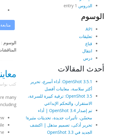
الدروس
1 entry
الوسوم
متابعة
API
تعليقات
الوسوم
:
قناع
المناقشات
انتقال
درس
أحدث المقالات
معاين
OpenShot 3.5.1: أداء أسرع، تحرير
كتب بوا
أكثر سلاسة، معاينات أفضل
OpenShot 3.5: ترقية كبيرة للسرعة،
 are many
الاستقرار، والتحكم الإبداعي
ncluding:
تم إصدار OpenShot 3.4 | أداء
محسّن، تأثيرات جديدة، تحديثات مثيرة!
ew"
تحرير أذكى، تصميم مذهل | اكتشف
ile
الجديد في OpenShot 3.3
ine