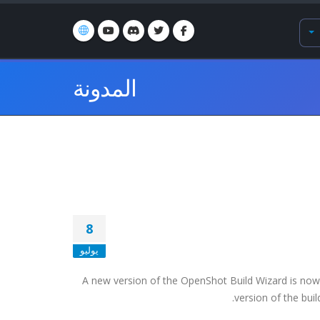
المدونة
8
يوليو
A new version of the OpenShot Build Wizard is now
version of the bui