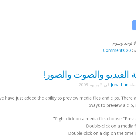
لا توجد وسوم
20 Comments
:
ة الفيديو والصوت والصور!
سطة
Jonathan
في
5 يوليو، 2009
.
 we have just added the ability to preview media files and clips. There
ways to preview a clip, i
Right click on a media file, choose "Previ
Double-click on a media f
Double-click on a clip on the timel