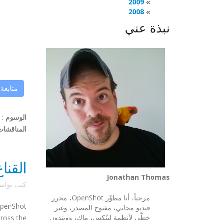
2009
2008
نبذة عني
متابعة
الوسوم
:
المناقشات
القنا
Jonathan Thomas
كتب بوا
مرحباً، أنا مطوِّر OpenShot، محرر
penShot
فيديو مجاني، مفتوح المصدر، وغير
خطَّي لأنظمة لينُكس، ماك، وويندوز.
cross the