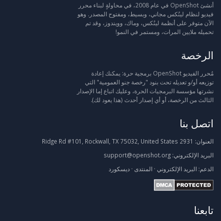
أنشئ OpenShot في عام 2008، في محاولةٍ لبناء محرر
فيديو لنظام لينُكس مجاني، وبسيط، ومفتوح المصدر. وهو
الآن متوفر على أنظمة لينُكس، وماك، وويندوز، وقد تم
تحميله ملايين المرات، ومستمر في النمو!
الرخصة
مُحرر الفيديو OpenShot برمجية حرة: يمكنك إعادة
توزيعه أو/و تعديله تحت بنود "رخصة جنو العمومية" التي
نشرتها مؤسسة البرمجيات الحرة، وعليك اتباع إما الإصدار
الثالث من الرخصة، أو أي إصدار أحدث (هذا يعود لك).
اتصل بنا
العنوان:
2931 Ridge Rd #101, Rockwall, TX 75032, United States
البريد الإلكتروني:
support@openshot.org
الدعم:
البريد الإلكتروني
·
المنتدى
·
ديسكورد
تابعنا