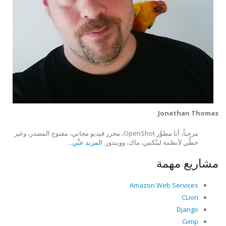
Jonathan Thomas
مرحباً، أنا مطوِّر OpenShot، محرر فيديو مجاني، مفتوح المصدر، وغير
خطَّي لأنظمة لينُكس، ماك، وويندوز.
المزيد عنِّي...
مشاريع مهمة
Amazon Web Services
CLion
Django
Gimp