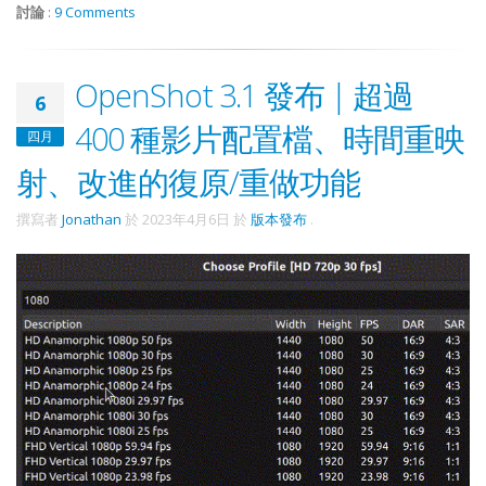
討論
:
9 Comments
OpenShot 3.1 發布 | 超過
6
400 種影片配置檔、時間重映
四月
射、改進的復原/重做功能
撰寫者
Jonathan
於
2023年4月6日
於
版本發布
.