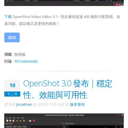
下載
OpenShot Video Editor 3.1 - 現在擁有超過 400 種影片配置檔、改
進功能、錯誤修正及更快的效能！
繼續
標籤
:
無標籤
討論
:
10 Comments
OpenShot 3.0 發布 | 穩定
10
性、效能與可用性
十二月
撰寫者
Jonathan
於
2022年12月10日
於
版本發布
.