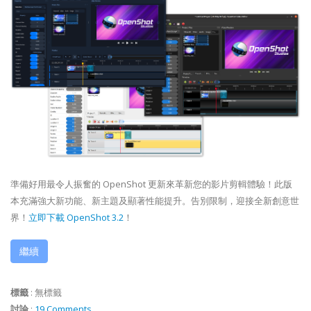
準備好用最令人振奮的 OpenShot 更新來革新您的影片剪輯體驗！此版
本充滿強大新功能、新主題及顯著性能提升。告別限制，迎接全新創意世
界！
立即下載 OpenShot 3.2
！
繼續
標籤
:
無標籤
討論
:
19 Comments