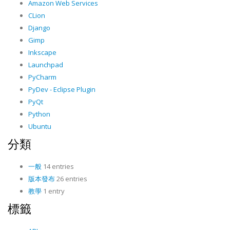
Amazon Web Services
CLion
Django
Gimp
Inkscape
Launchpad
PyCharm
PyDev - Eclipse Plugin
PyQt
Python
Ubuntu
分類
一般
14 entries
版本發布
26 entries
教學
1 entry
標籤