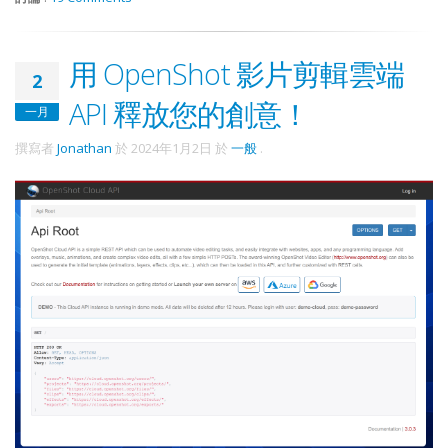
用 OpenShot 影片剪輯雲端
2
API 釋放您的創意！
一月
撰寫者
Jonathan
於
2024年1月2日
於
一般
.