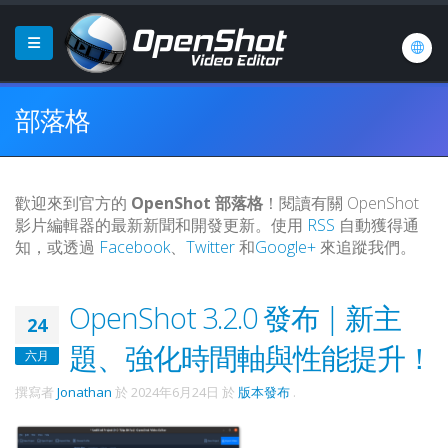
部落格
歡迎來到官方的
OpenShot 部落格
！閱讀有關 OpenShot
影片編輯器的最新新聞和開發更新。使用
RSS
自動獲得通
知，或透過
Facebook
、
Twitter
和
Google+
來追蹤我們。
OpenShot 3.2.0 發布 | 新主
24
題、強化時間軸與性能提升！
六月
撰寫者
Jonathan
於
2024年6月24日
於
版本發布
.