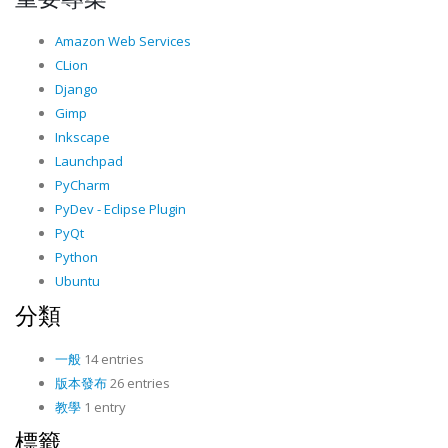
Amazon Web Services
CLion
Django
Gimp
Inkscape
Launchpad
PyCharm
PyDev - Eclipse Plugin
PyQt
Python
Ubuntu
分類
一般
14 entries
版本發布
26 entries
教學
1 entry
標籤