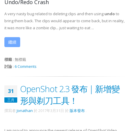
Undo/Redo Crash
A very nasty bug related to deleting clips and then using
undo
to
bring them back. The clips would appear to come back, but in reality,
it was more like a zombie clip... just waiting to eat ...
繼續
標籤
:
無標籤
討論
:
6 Comments
OpenShot 2.3 發布 | 新增變
31
形與剃刀工具！
三月
撰寫者
Jonathan
於
2017年3月31日
於
版本發布
.
I am proud to announce the newest release of OpenShot Video