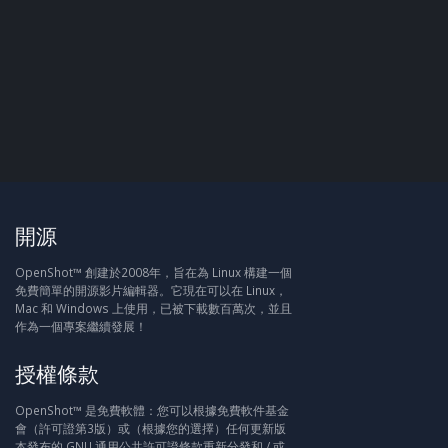
開源
OpenShot™ 創建於2008年，旨在為 Linux 構建一個
免費簡單的開源影片編輯器。它現在可以在 Linux，
Mac 和 Windows 上使用，已被下載數百萬次，並且
作為一個專案繼續發展！
授權條款
OpenShot™ 是免費軟體：您可以根據免費軟件基金
會（許可證第3版）或（根據您的選擇）任何更新版
本發布的 GNU 通用公共許可證條款重新分發和 / 或