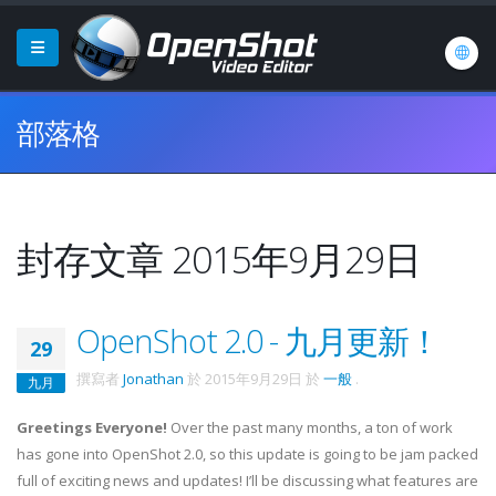
部落格
封存文章 2015年9月29日
OpenShot 2.0 - 九月更新！
29
撰寫者
Jonathan
於
2015年9月29日
於
一般
.
九月
Greetings Everyone!
Over the past many months, a ton of work
has gone into OpenShot 2.0, so this update is going to be jam packed
full of exciting news and updates! I’ll be discussing what features are