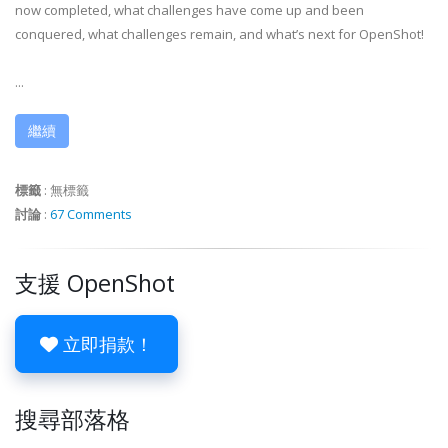
now completed, what challenges have come up and been
conquered, what challenges remain, and what’s next for OpenShot!
...
繼續
標籤
:
無標籤
討論
:
67 Comments
支援 OpenShot
立即捐款！
搜尋部落格