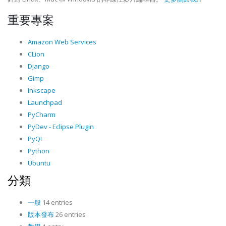
重要專案
Amazon Web Services
CLion
Django
Gimp
Inkscape
Launchpad
PyCharm
PyDev - Eclipse Plugin
PyQt
Python
Ubuntu
分類
一般
14 entries
版本發布
26 entries