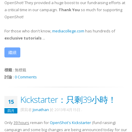
OpenShot! They provided a huge boost to our fundraising efforts at
a critical time in our campaign.
Thank You
so much for supporting
OpenShot!
For those who don't know,
mediacollege.com
has hundreds of
exclusive tutorials
...
繼續
標籤
:
無標籤
討論
:
0 Comments
Kickstarter：只剩39小時！
15
撰寫者
Jonathan
於
2013年4月15日
.
四月
Only
39 hours
remain for
OpenShot's Kickstarter
(fund raising)
campaign and some big changes are being announced today for our