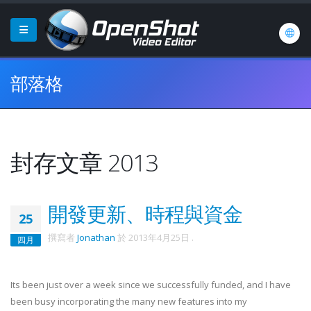
部落格
封存文章 2013
開發更新、時程與資金
25
撰寫者
Jonathan
於
2013年4月25日
.
四月
Its been just over a week since we successfully funded, and I have
been busy incorporating the many new features into my