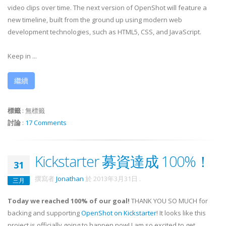
video clips over time. The next version of OpenShot will feature a
new timeline, built from the ground up using modern web
development technologies, such as HTML5, CSS, and JavaScript.
Keep in ...
繼續
標籤
:
無標籤
討論
:
17 Comments
Kickstarter 募資達成 100%！
31
撰寫者
Jonathan
於
2013年3月31日
.
三月
Today we reached 100% of our goal!
THANK YOU SO MUCH for
backing and supporting
OpenShot on Kickstarter
! It looks like this
project is officially going to happen now! I am so excited to get