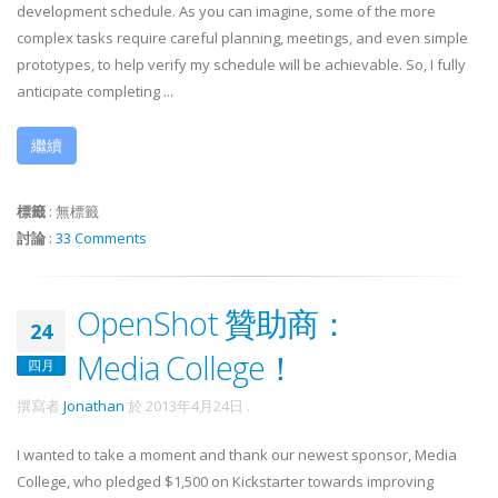
development schedule. As you can imagine, some of the more
complex tasks require careful planning, meetings, and even simple
prototypes, to help verify my schedule will be achievable. So, I fully
anticipate completing ...
繼續
標籤
:
無標籤
討論
:
33 Comments
OpenShot 贊助商：
24
Media College！
四月
撰寫者
Jonathan
於
2013年4月24日
.
I wanted to take a moment and thank our newest sponsor, Media
College, who pledged $1,500 on Kickstarter towards improving