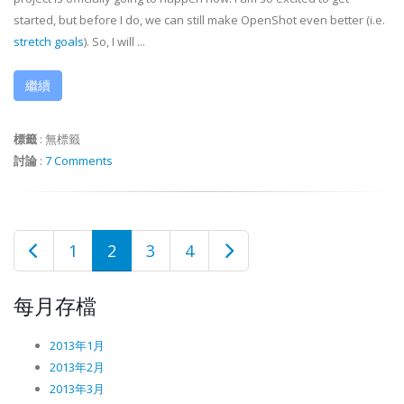
started, but before I do, we can still make OpenShot even better (i.e.
stretch goals
). So, I will ...
繼續
標籤
:
無標籤
討論
:
7 Comments
1
2
3
4
每月存檔
2013年1月
2013年2月
2013年3月