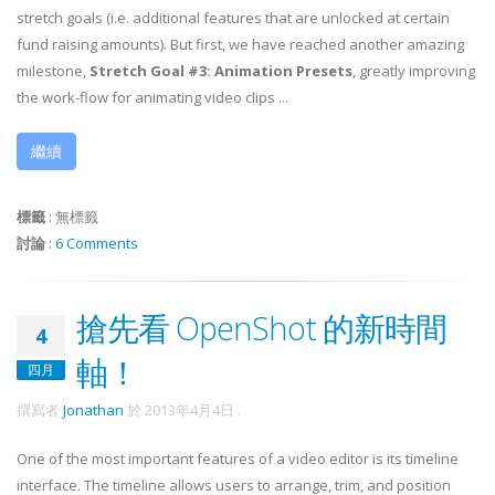
stretch goals (i.e. additional features that are unlocked at certain
fund raising amounts). But first, we have reached another amazing
milestone,
Stretch Goal #3: Animation Presets
, greatly improving
the work-flow for animating video clips ...
繼續
標籤
:
無標籤
討論
:
6 Comments
搶先看 OpenShot 的新時間
4
軸！
四月
撰寫者
Jonathan
於
2013年4月4日
.
One of the most important features of a video editor is its timeline
interface. The timeline allows users to arrange, trim, and position