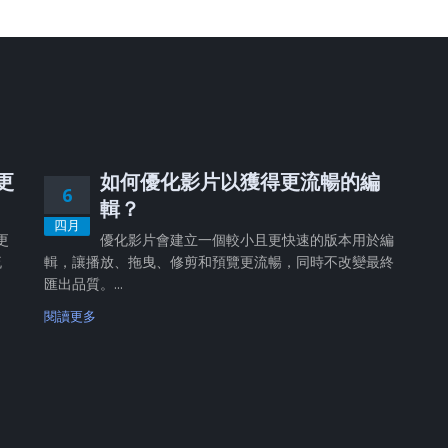
、更
如何優化影片以獲得更流暢的編
6
輯？
四月
更
優化影片會建立一個較小且更快速的版本用於編
流
輯，讓播放、拖曳、修剪和預覽更流暢，同時不改變最終
匯出品質。...
閱讀更多