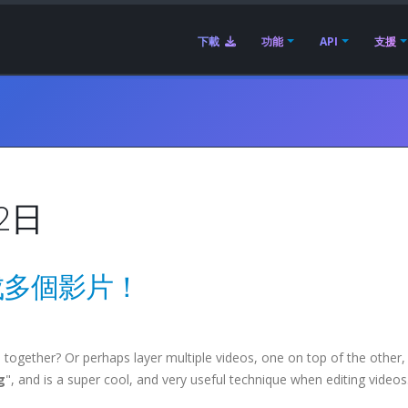
下載
功能
API
支援
2日
合成多個影片！
 together? Or perhaps layer multiple videos, one on top of the other,
g
", and is a super cool, and very useful technique when editing videos.