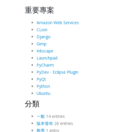
重要專案
Amazon Web Services
CLion
Django
Gimp
Inkscape
Launchpad
PyCharm
PyDev - Eclipse Plugin
PyQt
Python
Ubuntu
分類
一般
14 entries
版本發布
26 entries
教學
1 entry