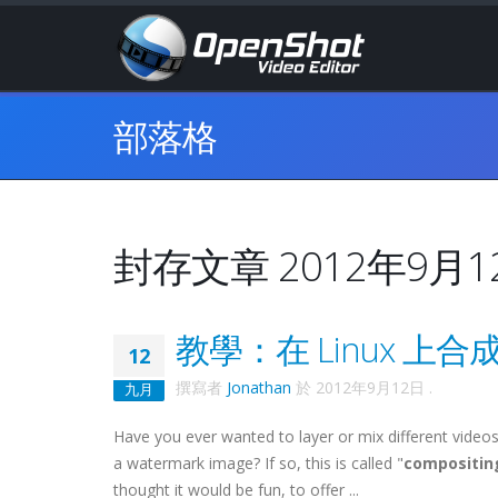
部落格
封存文章 2012年9月1
教學：在 Linux 上
12
撰寫者
Jonathan
於
2012年9月12日
.
九月
Have you ever wanted to layer or mix different videos
a watermark image? If so, this is called "
compositin
thought it would be fun, to offer ...