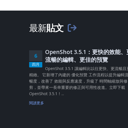
最新
貼文
OpenShot 3.5.1：更快的效能
6
流暢的編輯、更佳的預覽
四月
OpenShot 3.5.1 讓編輯比以往更快、更流暢且
精緻。 它新增了內建的 優化預覽 工作流程以提升編輯
暢度，改善了 效能與反應速度，升級了 時間軸縮放與修
剪，並帶來一長串重要的修正與可用性改進。立即下載
OpenShot 3.5.1！...
閱讀更多