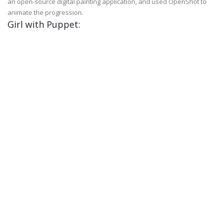
an open-source digital painting application, and used OpenShot to
animate the progression.
Girl with Puppet: