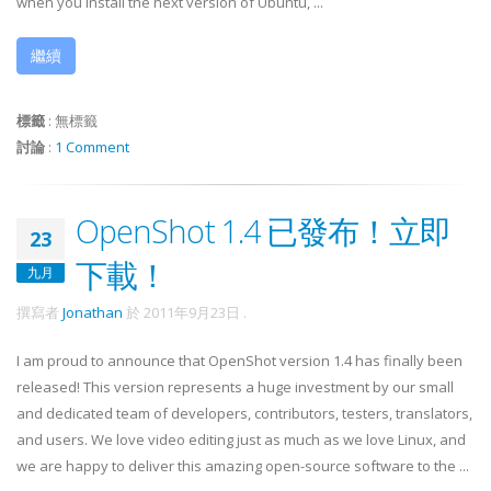
when you install the next version of Ubuntu, ...
繼續
標籤
:
無標籤
討論
:
1 Comment
OpenShot 1.4 已發布！立即
23
下載！
九月
撰寫者
Jonathan
於
2011年9月23日
.
I am proud to announce that OpenShot version 1.4 has finally been
released! This version represents a huge investment by our small
and dedicated team of developers, contributors, testers, translators,
and users. We love video editing just as much as we love Linux, and
we are happy to deliver this amazing open-source software to the ...