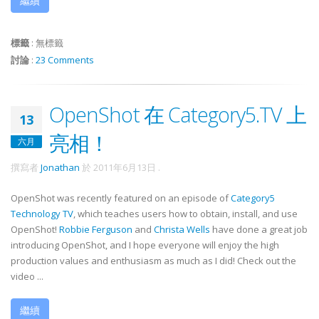
繼續
標籤
:
無標籤
討論
:
23 Comments
OpenShot 在 Category5.TV 上
13
亮相！
六月
撰寫者
Jonathan
於
2011年6月13日
.
OpenShot was recently featured on an episode of
Category5
Technology TV
, which teaches users how to obtain, install, and use
OpenShot!
Robbie Ferguson
and
Christa Wells
have done a great job
introducing OpenShot, and I hope everyone will enjoy the high
production values and enthusiasm as much as I did! Check out the
video ...
繼續