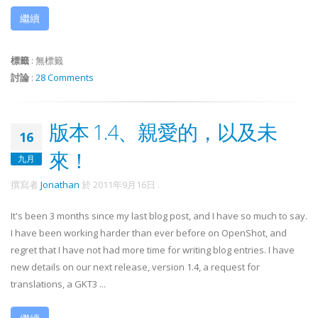
繼續
標籤
:
無標籤
討論
:
28 Comments
版本 1.4、親愛的，以及未
16
來！
九月
撰寫者
Jonathan
於
2011年9月16日
.
It's been 3 months since my last blog post, and I have so much to say.
I have been working harder than ever before on OpenShot, and
regret that I have not had more time for writing blog entries. I have
new details on our next release, version 1.4, a request for
translations, a GKT3 ...