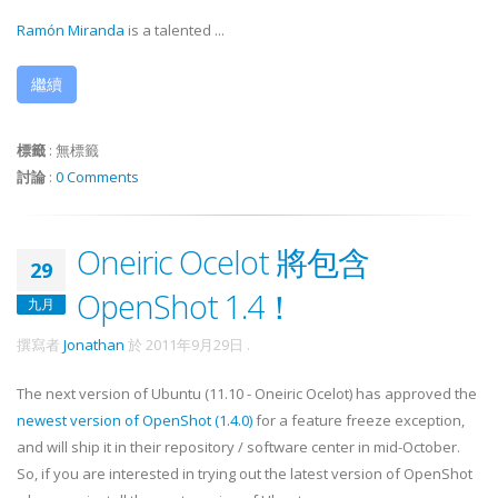
Ramón Miranda
is a talented ...
繼續
標籤
:
無標籤
討論
:
0 Comments
Oneiric Ocelot 將包含
29
OpenShot 1.4！
九月
撰寫者
Jonathan
於
2011年9月29日
.
The next version of Ubuntu (11.10 - Oneiric Ocelot) has approved the
newest version of OpenShot (1.4.0)
for a feature freeze exception,
and will ship it in their repository / software center in mid-October.
So, if you are interested in trying out the latest version of OpenShot