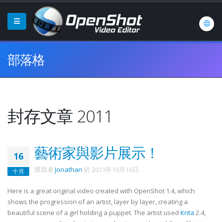
部落格
封存文章 2011
藝術家與影片展示！
16
撰寫者
Jonathan
於
2011年10月16日
.
十月
Here is a great original video created with OpenShot 1.4, which
shows the progression of an artist, layer by layer, creating a
beautiful scene of a girl holding a puppet. The artist used
Krita
2.4,