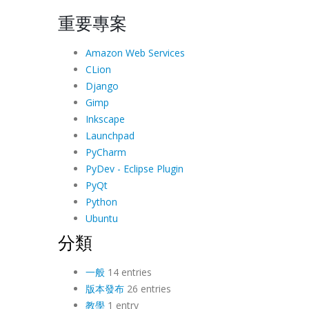
重要專案
Amazon Web Services
CLion
Django
Gimp
Inkscape
Launchpad
PyCharm
PyDev - Eclipse Plugin
PyQt
Python
Ubuntu
分類
一般
14 entries
版本發布
26 entries
教學
1 entry