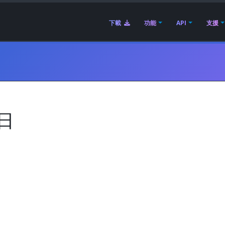
下載
功能
API
支援
8日