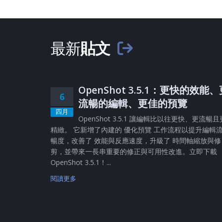
最新
貼文
OpenShot 3.5.1：更快的效能
6
流暢的編輯、更佳的預覽
四月
OpenShot 3.5.1 讓編輯比以往更快、更流暢且
精緻。 它新增了內建的 優化預覽 工作流程以提升編輯
暢度，改善了 效能與反應速度，升級了 時間軸縮放與修
剪，並帶來一長串重要的修正與可用性改進。立即下載
OpenShot 3.5.1！...
閱讀更多