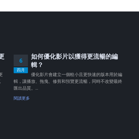
、更
如何優化影片以獲得更流暢的編
6
輯？
四月
更
優化影片會建立一個較小且更快速的版本用於編
流
輯，讓播放、拖曳、修剪和預覽更流暢，同時不改變最終
匯出品質。...
閱讀更多