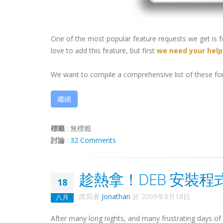
One of the most popular feature requests we get is 
love to add this feature, but first
we need your help
We want to compile a comprehensive list of these forma
繼續
標籤
:
無標籤
討論
:
32 Comments
趁熱拿！DEB 安裝程
18
撰寫者
Jonathan
於
2009年8月18日
.
八月
After many long nights, and many frustrating days o