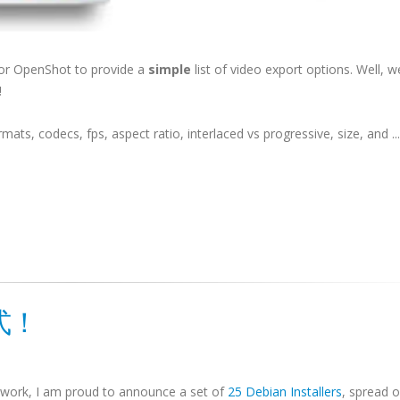
for OpenShot to provide a
simple
list of video export options. Well, 
!
ts, codecs, fps, aspect ratio, interlaced vs progressive, size, and ...
式！
f work, I am proud to announce a set of
25 Debian Installers
, spread o