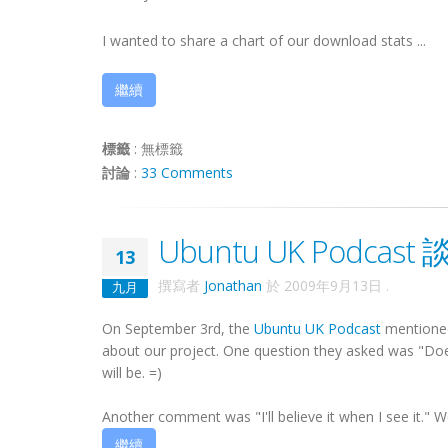
I wanted to share a chart of our download stats ...
繼續
標籤
:
無標籤
討論
:
33 Comments
Ubuntu UK Podcast
13
撰寫者
Jonathan
於
2009年9月13日
.
九月
On September 3rd, the
Ubuntu UK Podcast
mentioned
about our project. One question they asked was "Do
will be. =)
Another comment was "I'll believe it when I see it." Well
繼續