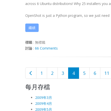
across 6 Ubuntu distributions! Why 25 installers you a
OpenShot is just a Python program, so we just need 1 in
繼續
標籤
:
無標籤
討論
:
66 Comments
1
2
3
4
5
6
11
每月存檔
2009年3月
2009年4月
2009年5月