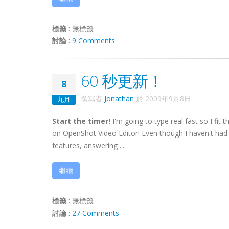
標籤
:
無標籤
討論
:
9 Comments
60 秒更新！
8
撰寫者
Jonathan
於
2009年9月8日
.
九月
Start the timer!
I'm going to type real fast so I fit
on OpenShot Video Editor! Even though I haven't had 
features, answering ...
繼續
標籤
:
無標籤
討論
:
27 Comments