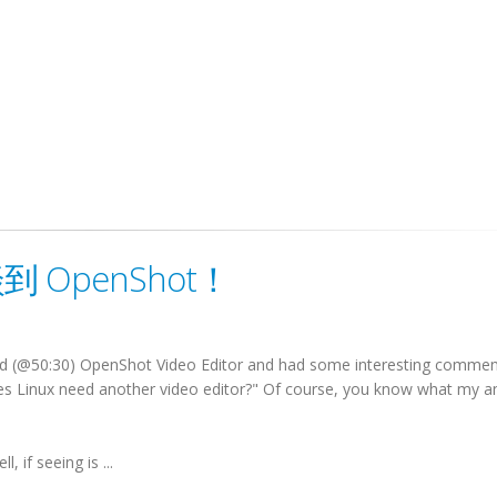
 談到 OpenShot！
 (@50:30) OpenShot Video Editor and had some interesting commen
es Linux need another video editor?" Of course, you know what my 
, if seeing is ...