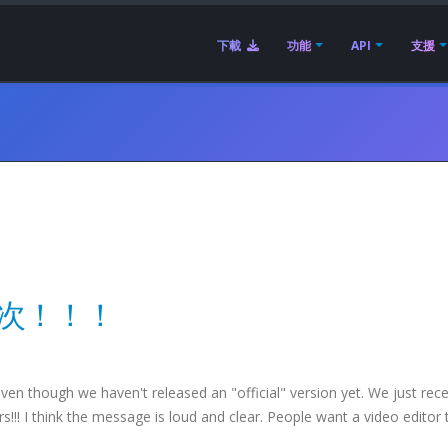
下載
功能
API
支援
0 次！！！
ven though we haven't released an "official" version yet. We just rece
!! I think the message is loud and clear. People want a video editor 