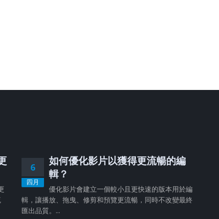
、更
如何優化影片以獲得更流暢的編
6
輯？
四月
更
優化影片會建立一個較小且更快速的版本用於編
流
輯，讓播放、拖曳、修剪和預覽更流暢，同時不改變最終
匯出品質。...