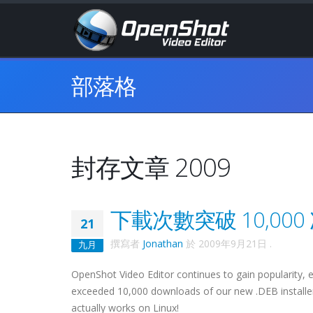
部落格
封存文章 2009
下載次數突破 10,00
21
撰寫者
Jonathan
於
2009年9月21日
.
九月
OpenShot Video Editor continues to gain popularity, e
exceeded 10,000 downloads of our new .DEB installers!
actually works on Linux!