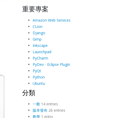
重要專案
Amazon Web Services
CLion
Django
Gimp
Inkscape
Launchpad
PyCharm
PyDev - Eclipse Plugin
PyQt
Python
Ubuntu
分類
一般
14 entries
版本發布
26 entries
教學
1 entry