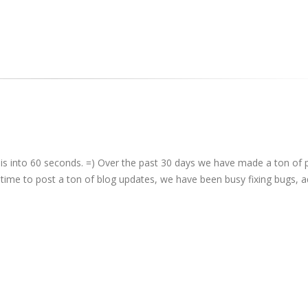
 this into 60 seconds. =) Over the past 30 days we have made a ton of
time to post a ton of blog updates, we have been busy fixing bugs, a