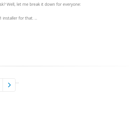
sk? Well, let me break it down for everyone:
staller for that. ...
…