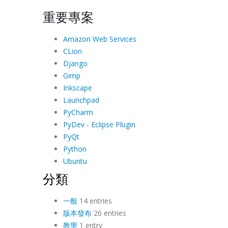
重要專案
Amazon Web Services
CLion
Django
Gimp
Inkscape
Launchpad
PyCharm
PyDev - Eclipse Plugin
PyQt
Python
Ubuntu
分類
一般
14 entries
版本發布
26 entries
教學
1 entry