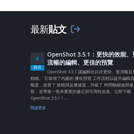
最新
貼文
OpenShot 3.5.1：更快的效能
6
流暢的編輯、更佳的預覽
四月
OpenShot 3.5.1 讓編輯比以往更快、更流暢且
精緻。 它新增了內建的 優化預覽 工作流程以提升編輯
暢度，改善了 效能與反應速度，升級了 時間軸縮放與修
剪，並帶來一長串重要的修正與可用性改進。立即下載
OpenShot 3.5.1！...
閱讀更多