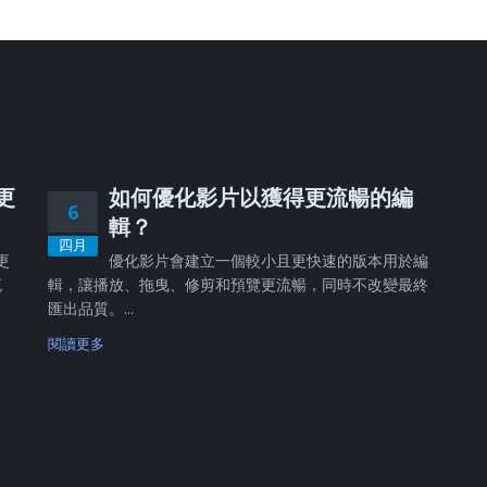
、更
如何優化影片以獲得更流暢的編
6
輯？
四月
更
優化影片會建立一個較小且更快速的版本用於編
流
輯，讓播放、拖曳、修剪和預覽更流暢，同時不改變最終
匯出品質。...
閱讀更多