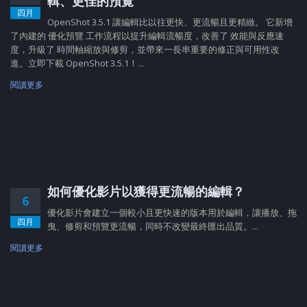
輯、更佳的預覽
四月
OpenShot 3.5.1 讓編輯比以往更快、更流暢且更精緻。 它新增
了內建的 優化預覽 工作流程以提升編輯流暢度，改善了 效能與反應速
度，升級了 時間軸縮放與修剪，並帶來一長串重要的修正與可用性改
進。立即下載 OpenShot 3.5.1！...
閱讀更多
如何優化影片以獲得更流暢的編輯？
6
優化影片會建立一個較小且更快速的版本用於編輯，讓播放、拖
四月
曳、修剪和預覽更流暢，同時不改變最終匯出品質。...
閱讀更多