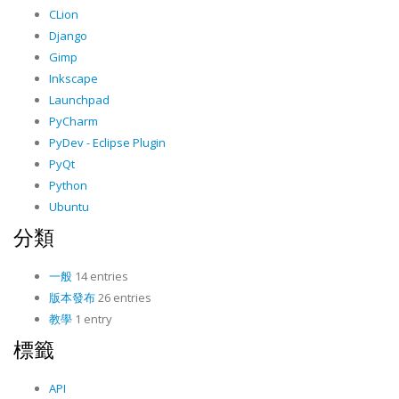
CLion
Django
Gimp
Inkscape
Launchpad
PyCharm
PyDev - Eclipse Plugin
PyQt
Python
Ubuntu
分類
一般
14 entries
版本發布
26 entries
教學
1 entry
標籤
API