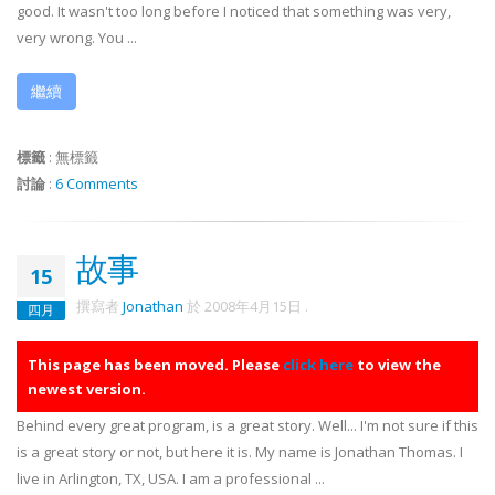
good. It wasn't too long before I noticed that something was very,
very wrong. You ...
繼續
標籤
:
無標籤
討論
:
6 Comments
故事
15
撰寫者
Jonathan
於
2008年4月15日
.
四月
This page has been moved. Please
click here
to view the
newest version.
Behind every great program, is a great story. Well... I'm not sure if this
is a great story or not, but here it is. My name is Jonathan Thomas. I
live in Arlington, TX, USA. I am a professional ...