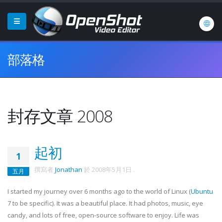
部落格
封存文章 2008
起初
1
撰寫者
Jonathan
於
2008年5月1日
.
五月
I started my journey over 6 months ago to the world of Linux (
Ubuntu
7 to be specific). It was a beautiful place. It had photos, music, eye
candy, and lots of free, open-source software to enjoy. Life was