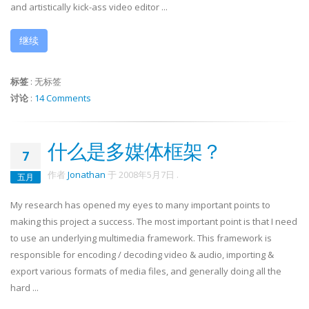
and artistically kick-ass video editor ...
继续
标签
:
无标签
讨论
:
14 Comments
什么是多媒体框架？
7
作者
Jonathan
于
2008年5月7日
.
五月
My research has opened my eyes to many important points to
making this project a success. The most important point is that I need
to use an underlying multimedia framework. This framework is
responsible for encoding / decoding video & audio, importing &
export various formats of media files, and generally doing all the
hard ...