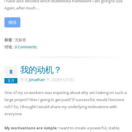
I have also decided which multimedia framework I am going to use.
Again, after much ...
继续
标签
:
无标签
讨论
:
0 Comments
我的动机？
8
作者
Jonathan
于
2008年5月8日
.
五月
One of my co-workers was inquiring about why am I taking on such a
large project? Was I going to get paid? If successful, would I become
rich? So, I thought I would share my underlying motivations with
everyone.
My motivations are simple:
I want to create a powerful, stable,