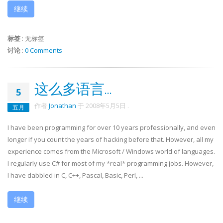
继续
标签
:
无标签
讨论
:
0 Comments
这么多语言...
5
作者
Jonathan
于
2008年5月5日
.
五月
I have been programming for over 10 years professionally, and even
longer if you count the years of hacking before that. However, all my
experience comes from the Microsoft / Windows world of languages.
I regularly use C# for most of my *real* programming jobs. However,
I have dabbled in C, C++, Pascal, Basic, Perl, ...
继续