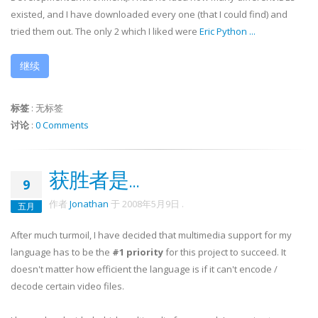
existed, and I have downloaded every one (that I could find) and
tried them out. The only 2 which I liked were
Eric Python
...
继续
标签
:
无标签
讨论
:
0 Comments
获胜者是...
9
作者
Jonathan
于
2008年5月9日
.
五月
After much turmoil, I have decided that multimedia support for my
language has to be the
#1 priority
for this project to succeed. It
doesn't matter how efficient the language is if it can't encode /
decode certain video files.