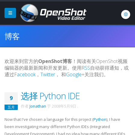
博客
欢迎来到官方的
OpenShot博客
！阅读有关OpenShot视频
编辑器的最新新闻和开发更新。使用
RSS
自动获得通知，或
通过
Facebook
，
Twitter
， 和
Google+
关注我们。
选择 Python IDE
9
作者
Jonathan
于
2008年5月9日
.
五月
Now that I've chosen a language for this project (
Python
), I have
been investigating many different Python
IDEs
(Integrated
Development Environment). I had no idea how many different
IDEs