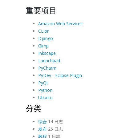
重要项目
Amazon Web Services
CLion
Django
Gimp
Inkscape
Launchpad
PyCharm
PyDev - Eclipse Plugin
PyQt
Python
Ubuntu
分类
综合
14 日志
发布
26 日志
教程
1 日志