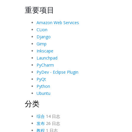
重要项目
Amazon Web Services
CLion
Django
Gimp
Inkscape
Launchpad
PyCharm
PyDev - Eclipse Plugin
PyQt
Python
Ubuntu
分类
综合
14 日志
发布
26 日志
教程
1 日志