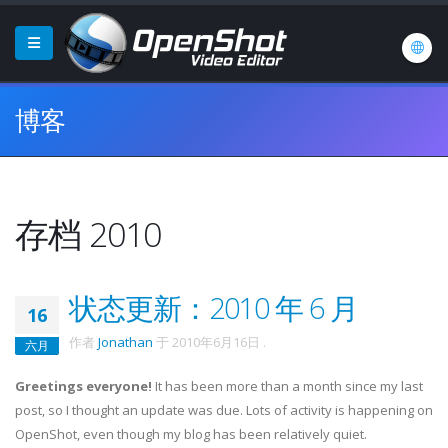
博客
存档 2010
状态更新：2010 年 6 月
16
作者
Jonathan
于
2010年6月16日
.
六月
Greetings everyone!
It has been more than a month since my last
post, so I thought an update was due. Lots of activity is happening on
OpenShot
, even though my blog has been relatively quiet.