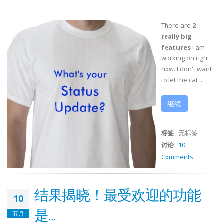
There are
2
really big
features
I am
working on right
now. I don't want
to let the cat ...
继续
标签
:
无标签
讨论
:
10
Comments
结果揭晓！最受欢迎的功能
10
是...
五月