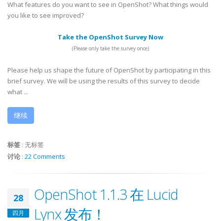
What features do you want to see in OpenShot? What things would
you like to see improved?
Take the OpenShot Survey Now
(Please only take the survey once)
Please help us shape the future of OpenShot by participating in this
brief survey. We will be using the results of this survey to decide
what ...
继续
标签
:
无标签
讨论
:
22 Comments
OpenShot 1.1.3 在 Lucid
28
Lynx 发布！
四月