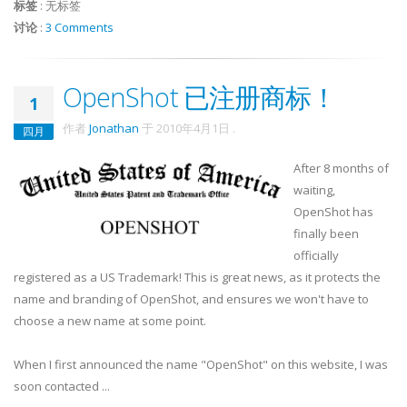
标签
:
无标签
讨论
:
3 Comments
OpenShot 已注册商标！
1
作者
Jonathan
于
2010年4月1日
.
四月
After 8 months of
waiting,
OpenShot has
finally been
officially
registered as a US Trademark! This is great news, as it protects the
name and branding of OpenShot, and ensures we won't have to
choose a new name at some point.
When I first announced the name "OpenShot" on this website, I was
soon contacted ...