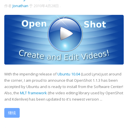
作者
Jonathan
于
2010年4月28日
.
With the impending release of
Ubuntu 10.04
(Lucid Lynx) just around
the corner, I am proud to announce that OpenShot 1.1.3 has been
accepted by Ubuntu and is ready to install from the Software Center!
Also, the
MLT framework
(the video editing library used by OpenShot
and Kdenlive) has been updated to it's newest version ...
继续