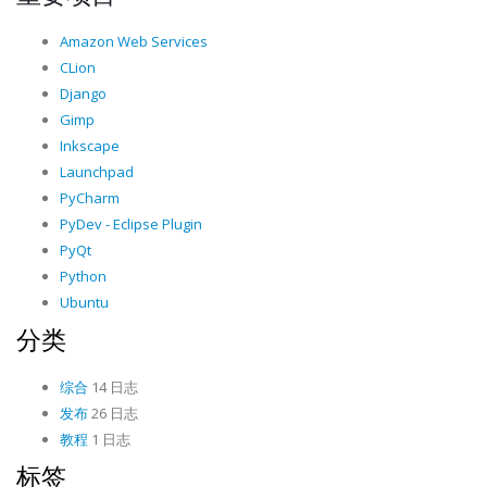
Amazon Web Services
CLion
Django
Gimp
Inkscape
Launchpad
PyCharm
PyDev - Eclipse Plugin
PyQt
Python
Ubuntu
分类
综合
14 日志
发布
26 日志
教程
1 日志
标签