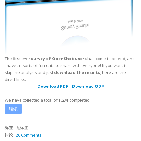
The first ever
survey of OpenShot users
has come to an end, and
I have all sorts of fun data to share with everyone! If you want to
skip the analysis and just
download the results
, here are the
direct links:
Download PDF
|
Download ODP
We have collected a total of
1,241
completed ...
继续
标签
:
无标签
讨论
:
26 Comments