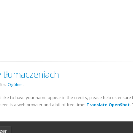
 tłumaczeniach
16
w
Ogólne
.
 like to have your name appear in the credits, please help us ensure 
 need is a web browser and a bit of free time:
Translate OpenShot
.