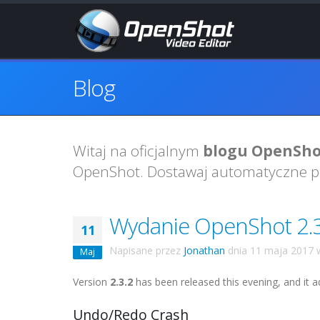
Blog
Witaj na oficjalnym
blogu OpenSho
OpenShot. Dostawaj automatyczne 
Wydanie OpenShot 2.
11
Napisane przez
Jonathan
dnia
11 maja 2017
Maj
Version
2.3.2
has been released this evening, and it a
Undo/Redo Crash