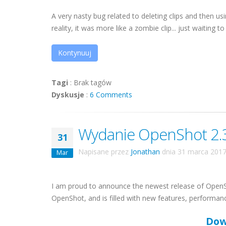
A very nasty bug related to deleting clips and then us
reality, it was more like a zombie clip... just waiting to 
Kontynuuj
Tagi
:
Brak tagów
Dyskusje
:
6 Comments
Wydanie OpenShot 2.3
31
Napisane przez
Jonathan
dnia
31 marca 201
Mar
I am proud to announce the newest release of OpenSho
OpenShot, and is filled with new features, performa
Dow