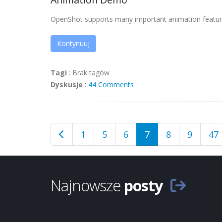
OpenShot supports many important animation features
Kontynuuj
Tagi
:
Brak tagów
Dyskusje
:
44 Comments
1
5
6
7
8
9
47
Najnowsze
posty