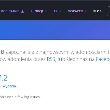
POBIERANIE
FUNKCJE
API
WSPARCIE
BLOG
t
! Zapoznaj się z najnowszymi wiadomościami i 
powiadomienia przez
RSS
, lub śledź nas na
Faceb
3.2
w
Wydania
.
ddresses a few big issues.