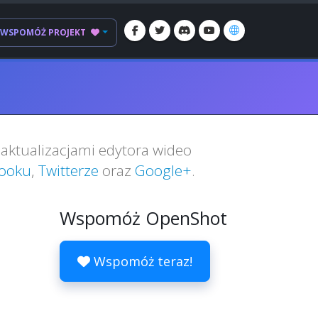
WSPOMÓŻ PROJEKT
aktualizacjami edytora wideo
ooku
,
Twitterze
oraz
Google+
.
Wspomóż OpenShot
Wspomóż teraz!