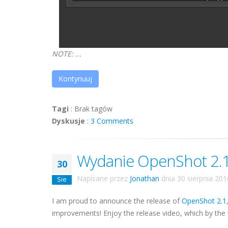
NOTE: ...
Kontynuuj
Tagi
:
Brak tagów
Dyskusje
:
3 Comments
Wydanie OpenShot 2.1
30
Napisane przez
Jonathan
dnia
30 sierpnia 201
Sie
I am proud to announce the release of
OpenShot 2.1
improvements! Enjoy the release video, which by the