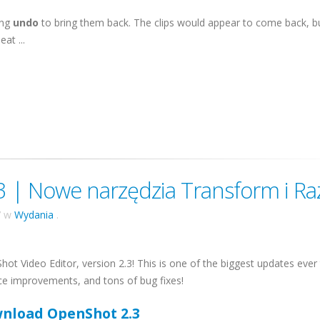
ing
undo
to bring them back. The clips would appear to come back, bu
eat ...
 | Nowe narzędzia Transform i Ra
7
w
Wydania
.
t Video Editor, version 2.3! This is one of the biggest updates ever
nce improvements, and tons of bug fixes!
nload OpenShot 2.3