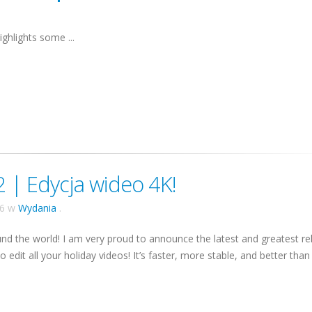
ghlights some ...
 | Edycja wideo 4K!
16
w
Wydania
.
nd the world! I am very proud to announce the latest and greatest re
 edit all your holiday videos! It’s faster, more stable, and better than