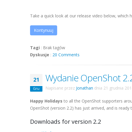
Take a quick look at our release video below, which hi
Kontynuuj
Tagi
:
Brak tagów
Dyskusje
:
20 Comments
Wydanie OpenShot 2.2
21
Napisane przez
Jonathan
dnia
21 grudnia 20
Gru
Happy Holidays
to all the OpenShot supporters arou
OpenShot (version 2.2) has just arrived, and is ready to
Downloads for version 2.2