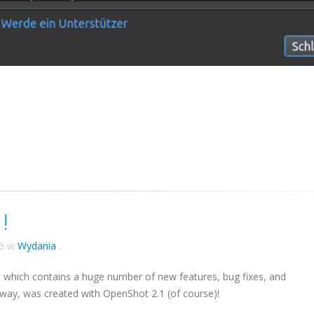
!
6
w
Wydania
.
, which contains a huge number of new features, bug fixes, and
 way, was created with OpenShot 2.1 (of course)!