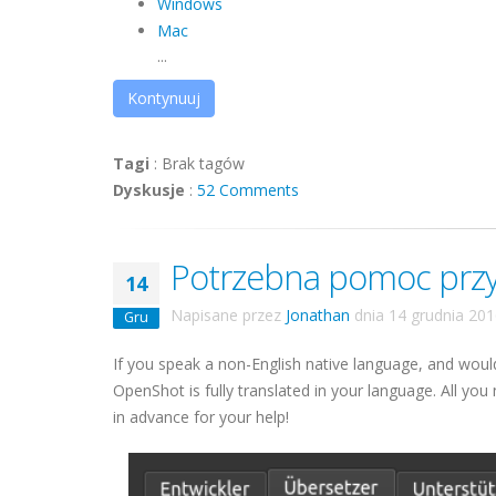
Windows
Mac
...
Kontynuuj
Tagi
:
Brak tagów
Dyskusje
:
52 Comments
Potrzebna pomoc przy
14
Napisane przez
Jonathan
dnia
14 grudnia 20
Gru
If you speak a non-English native language, and would
OpenShot is fully translated in your language. All you
in advance for your help!