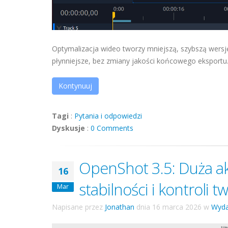
Optymalizacja wideo tworzy mniejszą, szybszą wersję 
płynniejsze, bez zmiany jakości końcowego eksportu
Kontynuuj
Tagi
:
Pytania i odpowiedzi
Dyskusje
:
0 Comments
OpenShot 3.5: Duża ak
16
stabilności i kontroli t
Mar
Napisane przez
Jonathan
dnia
16 marca 2026
w
Wyda