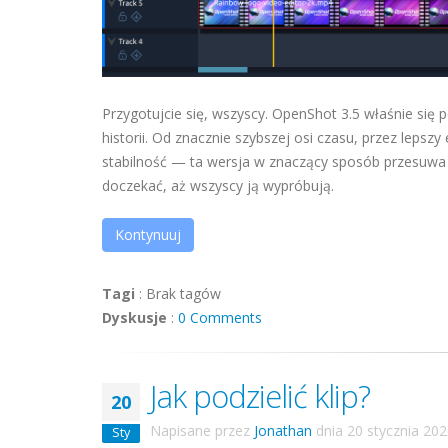
Przygotujcie się, wszyscy. OpenShot 3.5 właśnie się po
historii. Od znacznie szybszej osi czasu, przez lepszy
stabilność — ta wersja w znaczący sposób przesuwa 
doczekać, aż wszyscy ją wypróbują.
Kontynuuj
Tagi
:
Brak tagów
Dyskusje
:
0 Comments
Jak podzielić klip?
20
Napisane przez
Jonathan
dnia
20 stycznia 20
Sty