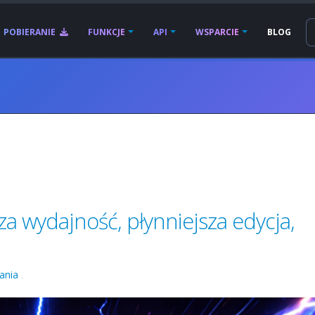
POBIERANIE
FUNKCJE
API
WSPARCIE
BLOG
a wydajność, płynniejsza edycja,
ania
.