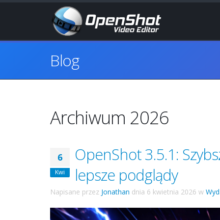
Blog
Archiwum 2026
OpenShot 3.5.1: Szybsz
6
lepsze podglądy
Kwi
Napisane przez
Jonathan
dnia
6 kwietnia 2026
w
Wyd