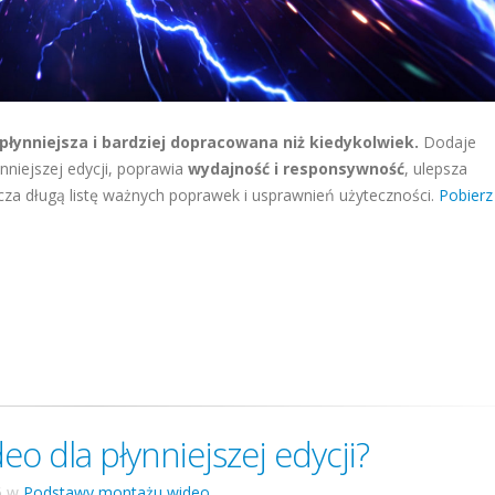
 płynniejsza i bardziej dopracowana niż kiedykolwiek.
Dodaje
nniejszej edycji, poprawia
wydajność i responsywność
, ulepsza
cza długą listę ważnych poprawek i usprawnień użyteczności.
Pobierz
o dla płynniejszej edycji?
6
w
Podstawy montażu wideo
.