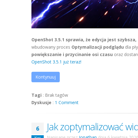
OpenShot 3.5.1 sprawia, że edycja jest szybsza,
wbudowany proces
Optymalizacji podglądu
dla pły
powiększanie i przycinanie osi czasu
oraz dostar
OpenShot 3.5.1 już teraz!
Kontynuuj
Tagi
:
Brak tagów
Dyskusje
:
1 Comment
Jak zoptymalizować wide
6
Napisane przez
Jonathan
dnia
6 kwietnia 202
Kwi