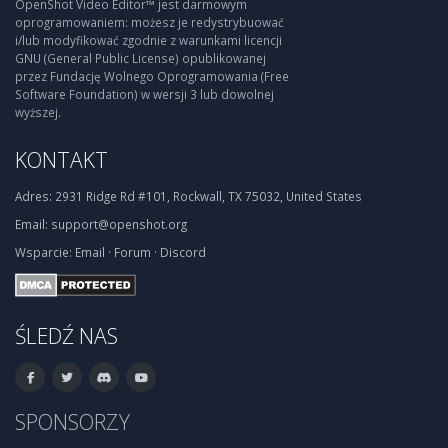
OpenShot Video Editor™ jest darmowym
oprogramowaniem: możesz je redystrybuować
i/lub modyfikować zgodnie z warunkami licencji
GNU (General Public License) opublikowanej
przez Fundację Wolnego Oprogramowania (Free
Software Foundation) w wersji 3 lub dowolnej
wyższej.
KONTAKT
Adres:
2931 Ridge Rd #101, Rockwall, TX 75032, United States
Email:
support@openshot.org
Wsparcie:
Email
·
Forum
·
Discord
ŚLEDŹ NAS
SPONSORZY