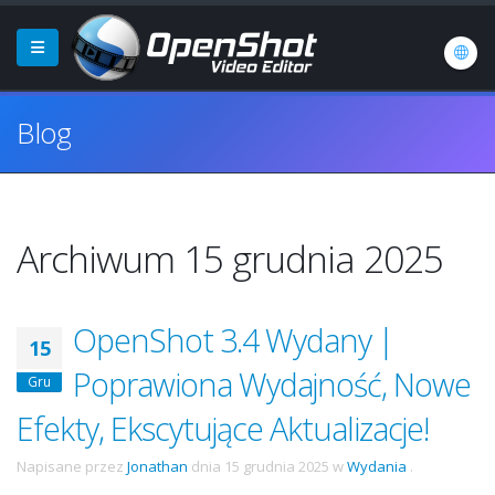
Blog
Archiwum 15 grudnia 2025
OpenShot 3.4 Wydany |
15
Poprawiona Wydajność, Nowe
Gru
Efekty, Ekscytujące Aktualizacje!
Napisane przez
Jonathan
dnia
15 grudnia 2025
w
Wydania
.