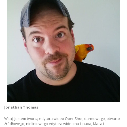
Jonathan Thomas
Witaj! Jestem twórcą edytora wideo OpenShot, darmowego, otwarto-
źródłowego, nieliniowego edytora wideo na Linuxa, Maca i