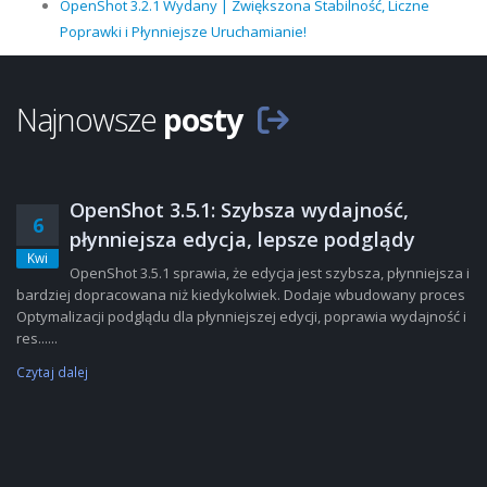
OpenShot 3.2.1 Wydany | Zwiększona Stabilność, Liczne
Poprawki i Płynniejsze Uruchamianie!
Najnowsze
posty
OpenShot 3.5.1: Szybsza wydajność,
6
płynniejsza edycja, lepsze podglądy
Kwi
OpenShot 3.5.1 sprawia, że edycja jest szybsza, płynniejsza i
bardziej dopracowana niż kiedykolwiek. Dodaje wbudowany proces
Optymalizacji podglądu dla płynniejszej edycji, poprawia wydajność i
res......
Czytaj dalej