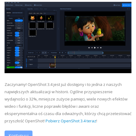
Zaczynamy! OpenShot 3.4 jest już dostępny i to jedna z naszych
największych aktualizacji w historii. Ogólne przyspieszenie
wydajności o 32%, mniejsze zużycie pamięci, wiele nowych efektów
wideo i funkcji, liczne poprawki błędów i awarii oraz
eksperymentalna oś czasu dla odważnych, którzy chcą przetestować
przyszłość OpenShot!
Pobierz OpenShot 3.4 teraz
!
Kontynuuj