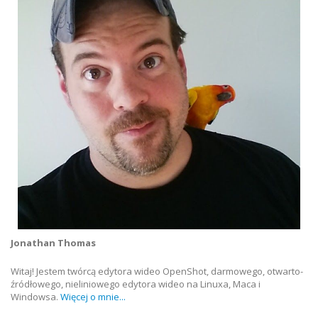
Jonathan Thomas
Witaj! Jestem twórcą edytora wideo OpenShot, darmowego, otwarto-
źródłowego, nieliniowego edytora wideo na Linuxa, Maca i
Windowsa.
Więcej o mnie...