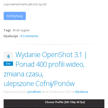
usprawnieniami jakości życia!
Kontynuuj
Tagi
:
Brak tagów
Dyskusje
:
9 Comments
Wydanie OpenShot 3.1 |
6
Ponad 400 profili wideo,
Kwi
zmiana czasu,
ulepszone Cofnij/Ponów
Napisane przez
Jonathan
dnia
6 kwietnia 2023
w
Wydania
.