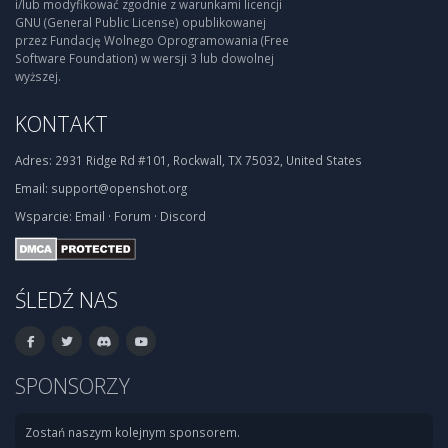
i/lub modyfikować zgodnie z warunkami licencji
GNU (General Public License) opublikowanej
przez Fundację Wolnego Oprogramowania (Free
Software Foundation) w wersji 3 lub dowolnej
wyższej.
KONTAKT
Adres:
2931 Ridge Rd #101, Rockwall, TX 75032, United States
Email:
support@openshot.org
Wsparcie:
Email
·
Forum
·
Discord
ŚLEDŹ NAS
SPONSORZY
Zostań naszym kolejnym sponsorem.