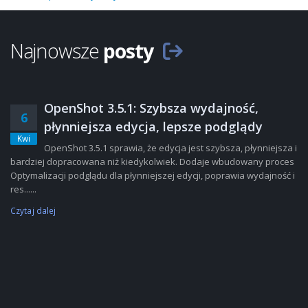
Najnowsze
posty
OpenShot 3.5.1: Szybsza wydajność,
6
płynniejsza edycja, lepsze podglądy
Kwi
OpenShot 3.5.1 sprawia, że edycja jest szybsza, płynniejsza i
bardziej dopracowana niż kiedykolwiek. Dodaje wbudowany proces
Optymalizacji podglądu dla płynniejszej edycji, poprawia wydajność i
res......
Czytaj dalej