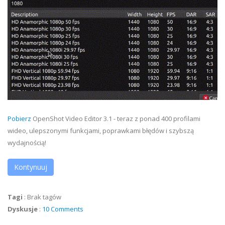
Pobierz
OpenShot Video Editor 3.1 - teraz z ponad 400 profilami
wideo, ulepszonymi funkcjami, poprawkami błędów i szybszą
wydajnością!
Kontynuuj
Tagi
:
Brak tagów
Dyskusje
:
10 Comments