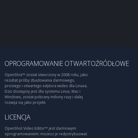
OPROGRAMOWANIE OTWARTOŹRÓDŁOWE
OpenShot™ został stworzony w 2008 roku, jako
rezultat próby zbudowania darmowego,
prostego i otwartego edytora wideo dla Linuxa.
Dziś dostępny jest dla systemu Linux, Mac i
Windows, został pobrany miliony razy i dalej
rozwija się jako projekt.
LICENCJA
OpenShot Video Editor™ jest darmowym
oprogramowaniem: możesz je redystrybuować