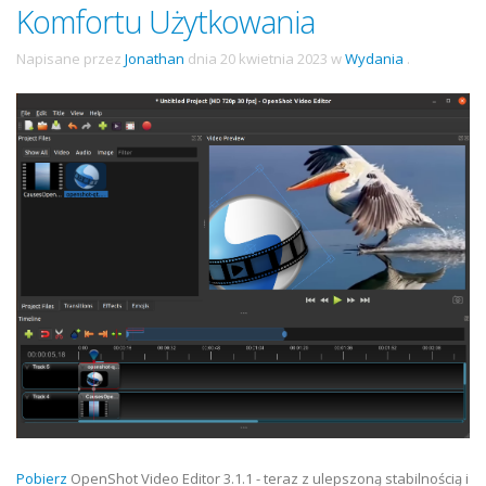
Komfortu Użytkowania
Napisane przez
Jonathan
dnia
20 kwietnia 2023
w
Wydania
.
Pobierz
OpenShot Video Editor 3.1.1 - teraz z ulepszoną stabilnością i