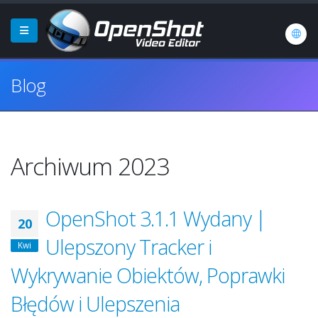
Blog
Archiwum 2023
OpenShot 3.1.1 Wydany |
20
Ulepszony Tracker i
Kwi
Wykrywanie Obiektów, Poprawki
Błędów i Ulepszenia