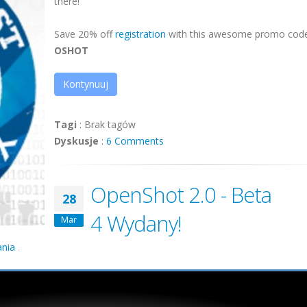
there!
Save 20% off
registration
with this awesome promo code
OSHOT
Kontynuuj
Tagi
:
Brak tagów
Dyskusje
:
6 Comments
OpenShot 2.0 - Beta
28
4 Wydany!
Mar
nia
.