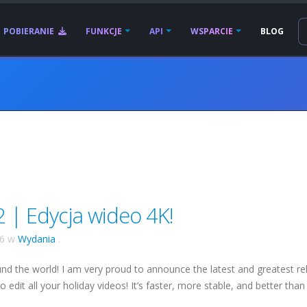
POBIERANIE
FUNKCJE
API
WSPARCIE
BLOG
 | Edycja wideo 4K!
16
w
Wydania
.
nd the world! I am very proud to announce the latest and greatest re
 edit all your holiday videos! It’s faster, more stable, and better than