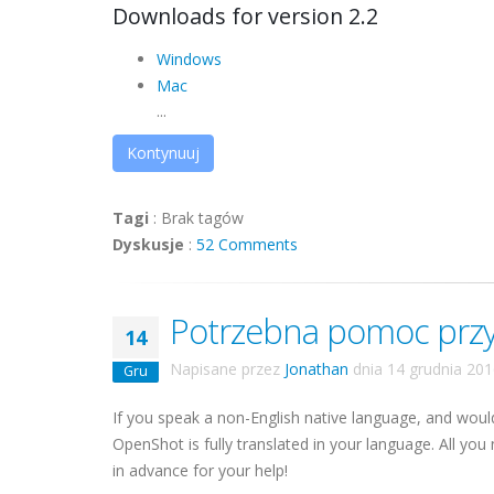
Downloads for version 2.2
Windows
Mac
...
Kontynuuj
Tagi
:
Brak tagów
Dyskusje
:
52 Comments
Potrzebna pomoc przy
14
Napisane przez
Jonathan
dnia
14 grudnia 20
Gru
If you speak a non-English native language, and would
OpenShot is fully translated in your language. All you
in advance for your help!