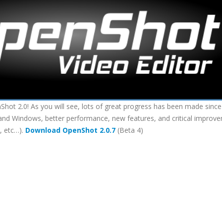
hot 2.0! As you will see, lots of great progress has been made since
 X and Windows, better performance, new features, and critical improv
, etc…).
Download OpenShot 2.0.7
(Beta 4)