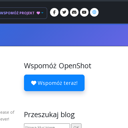
WSPOMÓŻ PROJEKT
Wspomóż OpenShot
Wspomóż teraz!
lease of
Przeszukaj blog
 ever!