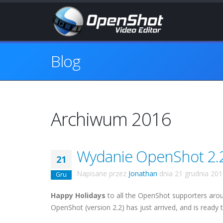
Blog
Archiwum 2016
Wydanie OpenShot 2.2
21
Napisane przez
Jonathan
dnia
21 grudnia 20
Gru
Happy Holidays
to all the OpenShot supporters arou
OpenShot (version 2.2) has just arrived, and is ready to