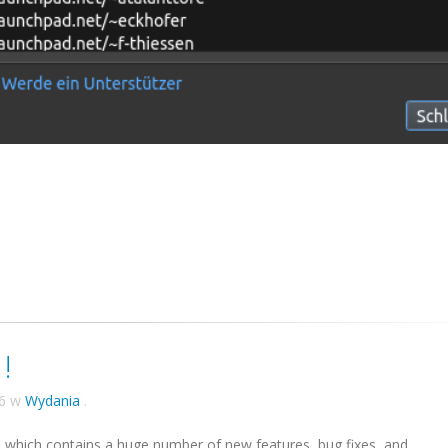
!
6
w
Wydania
.
, which contains a huge number of new features, bug fixes, and