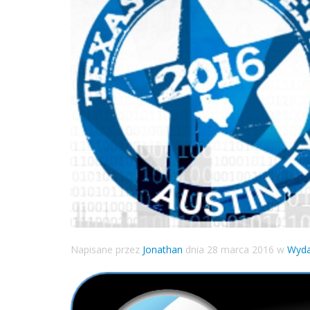
Napisane przez
Jonathan
dnia
28 marca 2016
w
Wyda