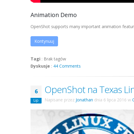
Animation Demo
OpenShot supports many important animation features
Kontynuuj
Tagi
:
Brak tagów
Dyskusje
:
44 Comments
OpenShot na Texas Li
6
Napisane przez
Jonathan
dnia
6 lipca 2016
w
Lip