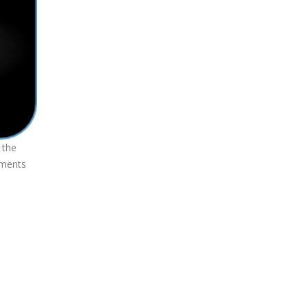
 the
ements