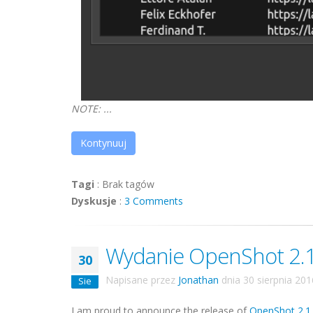
NOTE: ...
Kontynuuj
Tagi
:
Brak tagów
Dyskusje
:
3 Comments
Wydanie OpenShot 2.1
30
Napisane przez
Jonathan
dnia
30 sierpnia 201
Sie
I am proud to announce the release of
OpenShot 2.1