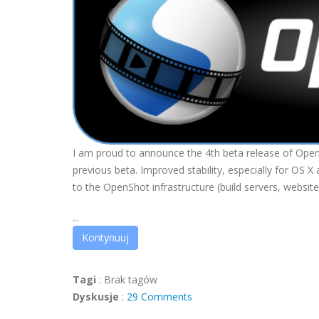
I am proud to announce the 4th beta release of OpenS
previous beta. Improved stability, especially for OS
to the OpenShot infrastructure (build servers, website
...
Kontynuuj
Tagi
:
Brak tagów
Dyskusje
:
29 Comments