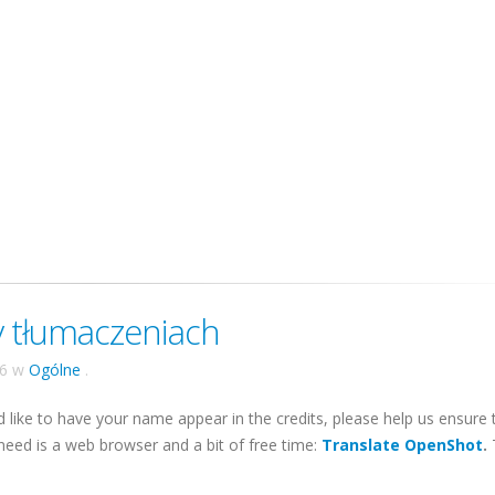
 tłumaczeniach
16
w
Ogólne
.
 like to have your name appear in the credits, please help us ensure 
 need is a web browser and a bit of free time:
Translate OpenShot
.