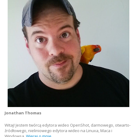
Jonathan Thomas
Witaj! Jestem twórcą edytora wideo OpenShot, darmowego, otwarto-
źródłowego, nieliniowego edytora wideo na Linuxa, Maca i
Windowsa.
Więcej o mnie...