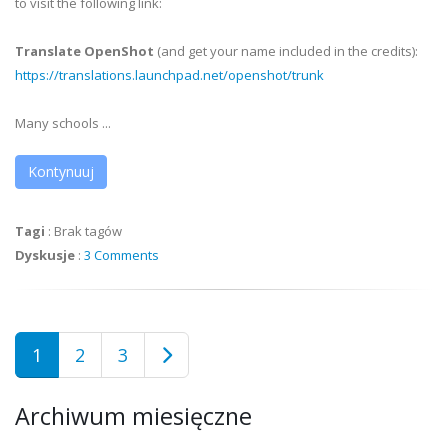
to visit the following link:
Translate OpenShot
(and get your name included in the credits):
https://translations.launchpad.net/openshot/trunk
Many schools ...
Kontynuuj
Tagi
:
Brak tagów
Dyskusje
:
3 Comments
1
2
3
Archiwum miesięczne