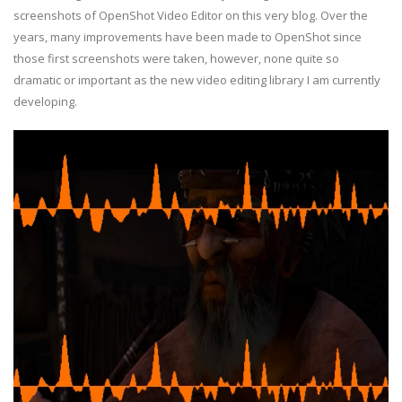
screenshots of OpenShot Video Editor on this very blog. Over the
years, many improvements have been made to OpenShot since
those first screenshots were taken, however, none quite so
dramatic or important as the new video editing library I am currently
developing.