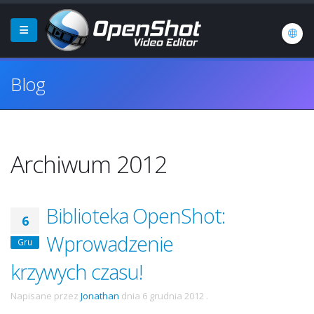
Blog
Archiwum 2012
Biblioteka OpenShot:
6
Wprowadzenie
Gru
krzywych czasu!
Napisane przez
Jonathan
dnia
6 grudnia 2012
.