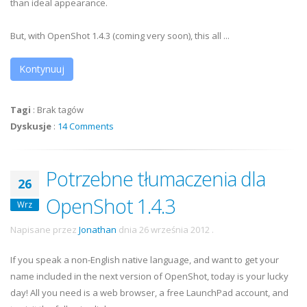
than ideal appearance.
But, with OpenShot 1.4.3 (coming very soon), this all ...
Kontynuuj
Tagi
:
Brak tagów
Dyskusje
:
14 Comments
Potrzebne tłumaczenia dla
26
OpenShot 1.4.3
Wrz
Napisane przez
Jonathan
dnia
26 września 2012
.
If you speak a non-English native language, and want to get your
name included in the next version of OpenShot, today is your lucky
day! All you need is a web browser, a free LaunchPad account, and