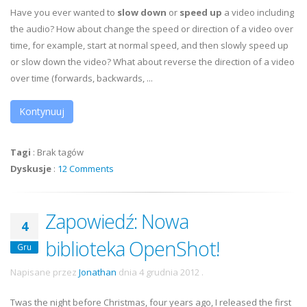
Have you ever wanted to
slow down
or
speed up
a video including
the audio? How about change the speed or direction of a video over
time, for example, start at normal speed, and then slowly speed up
or slow down the video? What about reverse the direction of a video
over time (forwards, backwards, ...
Kontynuuj
Tagi
:
Brak tagów
Dyskusje
:
12 Comments
Zapowiedź: Nowa
4
biblioteka OpenShot!
Gru
Napisane przez
Jonathan
dnia
4 grudnia 2012
.
Twas the night before Christmas, four years ago, I released the first