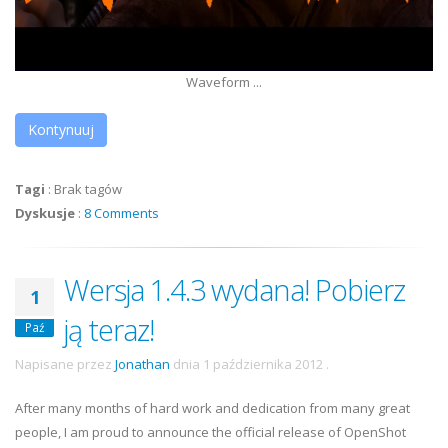
Waveform ...
Kontynuuj
Tagi
:
Brak tagów
Dyskusje
:
8 Comments
Wersja 1.4.3 wydana! Pobierz
1
ją teraz!
Paź
Napisane przez
Jonathan
dnia
1 października 2012
.
After many months of hard work and dedication from many great
people, I am proud to announce the official release of OpenShot