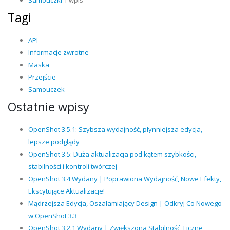
Samouczki
1 wpis
Tagi
API
Informacje zwrotne
Maska
Przejście
Samouczek
Ostatnie wpisy
OpenShot 3.5.1: Szybsza wydajność, płynniejsza edycja,
lepsze podglądy
OpenShot 3.5: Duża aktualizacja pod kątem szybkości,
stabilności i kontroli twórczej
OpenShot 3.4 Wydany | Poprawiona Wydajność, Nowe Efekty,
Ekscytujące Aktualizacje!
Mądrzejsza Edycja, Oszałamiający Design | Odkryj Co Nowego
w OpenShot 3.3
OpenShot 3.2.1 Wydany | Zwiększona Stabilność, Liczne