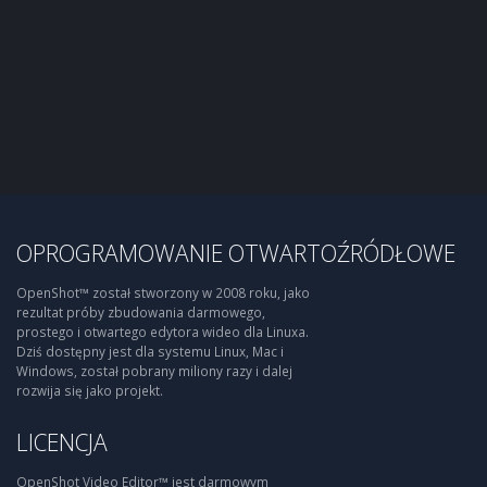
OPROGRAMOWANIE OTWARTOŹRÓDŁOWE
OpenShot™ został stworzony w 2008 roku, jako
rezultat próby zbudowania darmowego,
prostego i otwartego edytora wideo dla Linuxa.
Dziś dostępny jest dla systemu Linux, Mac i
Windows, został pobrany miliony razy i dalej
rozwija się jako projekt.
LICENCJA
OpenShot Video Editor™ jest darmowym