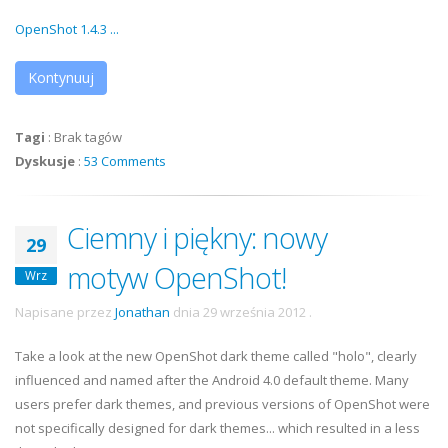
OpenShot 1.4.3 ...
Kontynuuj
Tagi
:
Brak tagów
Dyskusje
:
53 Comments
Ciemny i piękny: nowy
29
motyw OpenShot!
Wrz
Napisane przez
Jonathan
dnia
29 września 2012
.
Take a look at the new OpenShot dark theme called "holo", clearly
influenced and named after the Android 4.0 default theme. Many
users prefer dark themes, and previous versions of OpenShot were
not specifically designed for dark themes... which resulted in a less