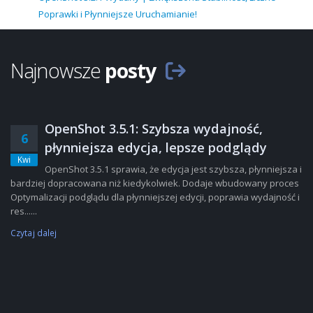
Poprawki i Płynniejsze Uruchamianie!
Najnowsze
posty
OpenShot 3.5.1: Szybsza wydajność,
6
płynniejsza edycja, lepsze podglądy
Kwi
OpenShot 3.5.1 sprawia, że edycja jest szybsza, płynniejsza i
bardziej dopracowana niż kiedykolwiek. Dodaje wbudowany proces
Optymalizacji podglądu dla płynniejszej edycji, poprawia wydajność i
res......
Czytaj dalej