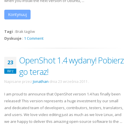
when you install the next version of Ubuntu, ...
Kontynuuj
Tagi
:
Brak tagów
Dyskusje
:
1 Comment
OpenShot 1.4 wydany! Pobierz
23
go teraz!
Wrz
Napisane przez
Jonathan
dnia
23 września 2011
.
I am proud to announce that OpenShot version 1.4 has finally been
released! This version represents a huge investment by our small
and dedicated team of developers, contributors, testers, translators,
and users. We love video editing just as much as we love Linux, and
we are happy to deliver this amazing open-source software to the ...