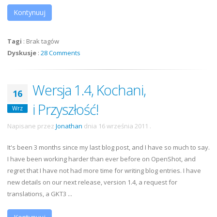
Kontynuuj
Tagi
:
Brak tagów
Dyskusje
:
28 Comments
Wersja 1.4, Kochani,
16
i Przyszłość!
Wrz
Napisane przez
Jonathan
dnia
16 września 2011
.
It's been 3 months since my last blog post, and I have so much to say.
I have been working harder than ever before on OpenShot, and
regret that I have not had more time for writing blog entries. I have
new details on our next release, version 1.4, a request for
translations, a GKT3 ...