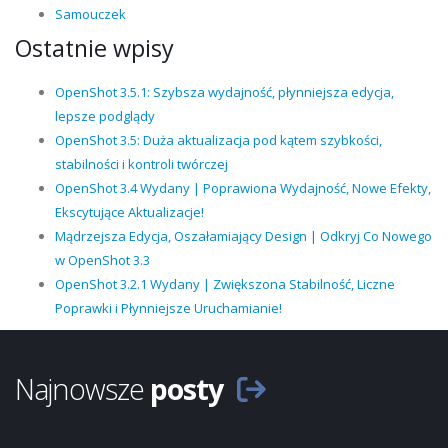
Samouczek
Ostatnie wpisy
OpenShot 3.5.1: Szybsza wydajność, płynniejsza edycja,
lepsze podglądy
OpenShot 3.5: Duża aktualizacja pod kątem szybkości,
stabilności i kontroli twórczej
OpenShot 3.4 Wydany | Poprawiona Wydajność, Nowe Efekty,
Ekscytujące Aktualizacje!
Mądrzejsza Edycja, Oszałamiający Design | Odkryj Co Nowego
w OpenShot 3.3
OpenShot 3.2.1 Wydany | Zwiększona Stabilność, Liczne
Poprawki i Płynniejsze Uruchamianie!
Najnowsze
posty