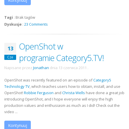
Kontynuuj
Tagi
:
Brak tagów
Dyskusje
:
23 Comments
OpenShot w
13
programie Category5.TV!
Cze
Napisane przez
Jonathan
dnia
13 czerwca 2011
.
OpenShot was recently featured on an episode of
Category5
Technology TV
, which teaches users how to obtain, install, and use
OpenShot!
Robbie Ferguson
and
Christa Wells
have done a great job
introducing OpenShot, and I hope everyone will enjoy the high
production values and enthusiasm as much as I did! Check out the
video ...
Kontynuuj