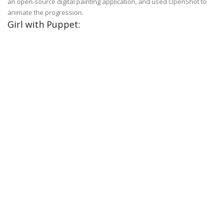
an open-source digital painting application, and used OpenShot to
animate the progression.
Girl with Puppet: