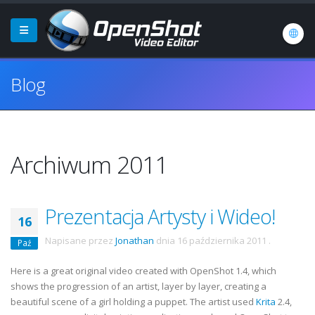
Blog
Archiwum 2011
Prezentacja Artysty i Wideo!
16
Napisane przez
Jonathan
dnia
16 października 2011
.
Paź
Here is a great original video created with OpenShot 1.4, which
shows the progression of an artist, layer by layer, creating a
beautiful scene of a girl holding a puppet. The artist used
Krita
2.4,