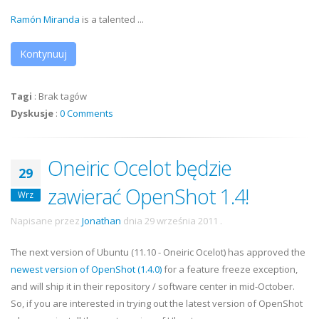
Ramón Miranda
is a talented ...
Kontynuuj
Tagi
:
Brak tagów
Dyskusje
:
0 Comments
Oneiric Ocelot będzie
29
zawierać OpenShot 1.4!
Wrz
Napisane przez
Jonathan
dnia
29 września 2011
.
The next version of Ubuntu (11.10 - Oneiric Ocelot) has approved the
newest version of OpenShot (1.4.0)
for a feature freeze exception,
and will ship it in their repository / software center in mid-October.
So, if you are interested in trying out the latest version of OpenShot