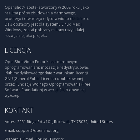
OpenShot™ został stworzony w 2008 roku, jako
rezultat próby zbudowania darmowego,
prostego i otwartego edytora wideo dla Linuxa.
Dziś dostępny jest dla systemu Linux, Mac i
Windows, został pobrany miliony razy i dalej
rozwija się jako projekt.
LICENCJA
OpenShot Video Editor™ jest darmowym
oprogramowaniem: możesz je redystrybuować
i/lub modyfikować zgodnie z warunkami licencji
GNU (General Public License) opublikowanej
przez Fundację Wolnego Oprogramowania (Free
Software Foundation) w wersji 3 lub dowolnej
wyższej.
KONTAKT
Adres:
2931 Ridge Rd #101, Rockwall, TX 75032, United States
Email:
support@openshot.org
Wsparcie:
Email
·
Forum
·
Discord