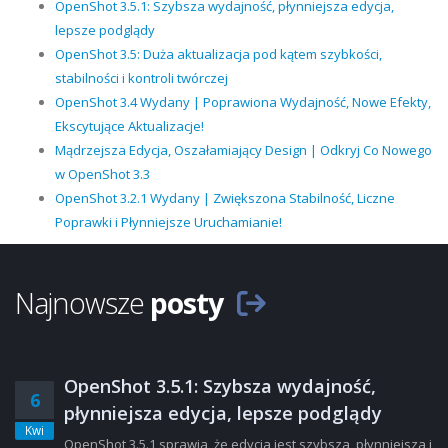
OpenShot 3.5.1: Szybsza wydajność, płynniejsza edycja,
lepsze podglądy
OpenShot 3.5: Duża aktualizacja pod kątem szybkości,
stabilności i kontroli twórczej
OpenShot 3.4 Wydany | Poprawiona Wydajność, Nowe Efekty,
Ekscytujące Aktualizacje!
Mądrzejsza Edycja, Oszałamiający Design | Odkryj Co Nowego
w OpenShot 3.3
OpenShot 3.2.1 Wydany | Zwiększona Stabilność, Liczne
Poprawki i Płynniejsze Uruchamianie!
Najnowsze
posty
OpenShot 3.5.1: Szybsza wydajność,
6
płynniejsza edycja, lepsze podglądy
Kwi
OpenShot 3.5.1 sprawia, że edycja jest szybsza, płynniejsza i