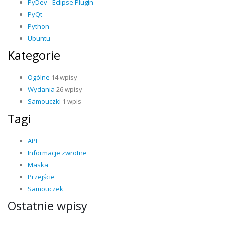
PyDev - Eclipse Plugin
PyQt
Python
Ubuntu
Kategorie
Ogólne
14 wpisy
Wydania
26 wpisy
Samouczki
1 wpis
Tagi
API
Informacje zwrotne
Maska
Przejście
Samouczek
Ostatnie wpisy