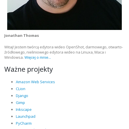
Jonathan Thomas
Witaj! Jestem twórcą edytora wideo OpenShot, darmowego, otwarto-
źródłowego, nieliniowego edytora wideo na Linuxa, Maca i
Windowsa.
Więcej o mnie...
Ważne projekty
Amazon Web Services
CLion
Django
Gimp
Inkscape
Launchpad
PyCharm