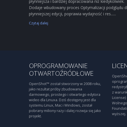
płynniejsza i bardziej dopracowana niż kiedykolwiek.
Dodaje wbudowany proces Optymalizacji podglądu d
płynniejszej edycji, poprawia wydajność i res......
Czytaj dalej
OPROGRAMOWANIE
LICE
OTWARTOŹRÓDŁOWE
OpenSho
oprogra
OpenShot™ został stworzony w 2008 roku,
redystry
jako rezultat próby zbudowania
z warunk
darmowego, prostego i otwartego edytora
License)
wideo dla Linuxa. Dziś dostępny jest dla
Wolnego
systemu Linux, Mac i Windows, został
Foundati
pobrany miliony razy i dalej rozwija się jako
wyższej.
projekt.