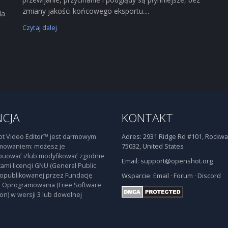
zmiany jakości końcowego eksportu....
la
Czytaj dalej
NCJA
KONTAKT
t Video Editor™ jest darmowym
Adres:
2931 Ridge Rd #101, Rockwal
mowaniem: możesz je
75032, United States
buować i/lub modyfikować zgodnie
Email:
support@openshot.org
ami licencji GNU (General Public
 opublikowanej przez Fundację
Wsparcie:
Email
·
Forum
·
Discord
 Oprogramowania (Free Software
on) w wersji 3 lub dowolnej