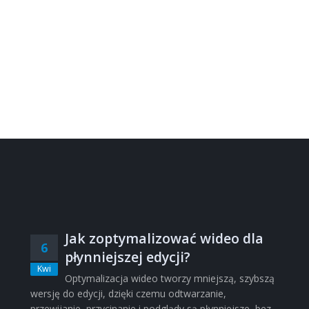
Jak zoptymalizować wideo dla
6
płynniejszej edycji?
Kwi
Optymalizacja wideo tworzy mniejszą, szybszą
wersję do edycji, dzięki czemu odtwarzanie,
przewijanie, przycinanie i podglądy są płynniejsze, bez