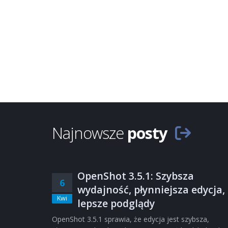
Najnowsze
posty
OpenShot 3.5.1: Szybsza
6
wydajność, płynniejsza edycja,
Kwi
lepsze podglądy
OpenShot 3.5.1 sprawia, że edycja jest szybsza,