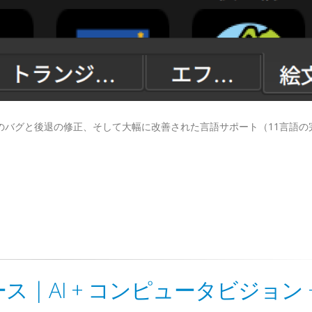
多くのバグと後退の修正、そして大幅に改善された言語サポート（11言語の
リリース | AI + コンピュータビジョン 