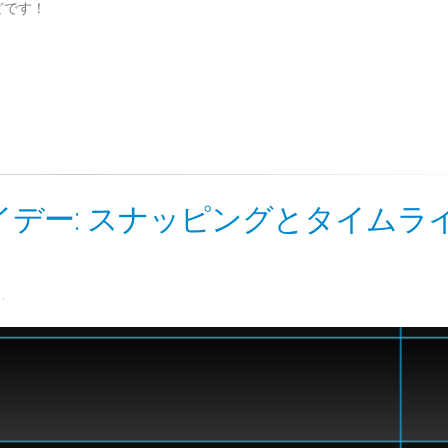
どです！
デー: スナッピングとタイムラ
.