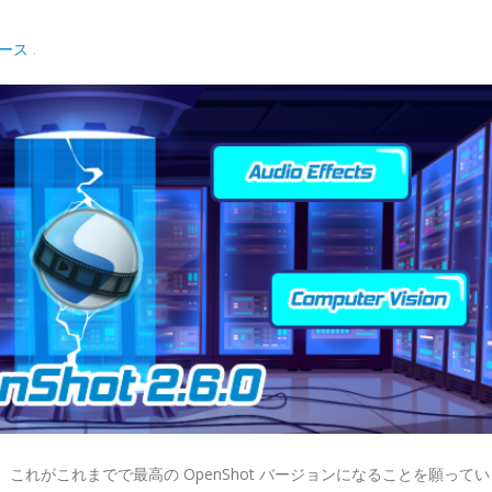
！
ース
.
します。これがこれまでで最高の OpenShot バージョンになることを願って