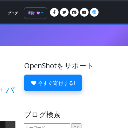
ブログ
寄附
OpenShotをサポート
今すぐ寄付する!
+ バ
ブログ検索