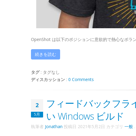
OpenShot は以下のポジションに意欲的で熱心なボラン
続きを読む
タグ
:
タグなし
ディスカッション
:
0 Comments
フィードバックフライ
2
い Windows ビルド
5月
執筆者
Jonathan
投稿日
2021年5月2日
カテゴリ
一般
.