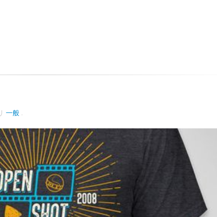
リ
一般
.