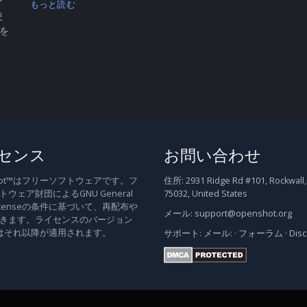
ン
もっと読む
使
 を
センス
お問い合わせ
Shot™はフリーソフトウェアです。フ
住所:
2931 Ridge Rd #101, Rockwall,
ウェア財団によるGNU General
75032, United States
c Licenseの条件に基づいて、再配布や
メール:
support@openshot.org
きます。ライセンスのバージョン
はそれ以降が適用されます。
サポート:
メール:
·
フォーラム
·
Dis