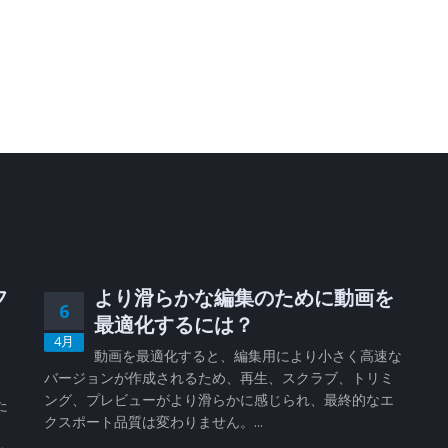
フ
より滑らかな編集のために動画を
6
、
最適化するには？
4月
動画を最適化すると、編集用により小さく高速な
バージョンが作成されるため、再生、スクラブ、トリミ
、
ング、プレビューがより滑らかに感じられ、最終的なエ
た
クスポート品質は変わりません。...