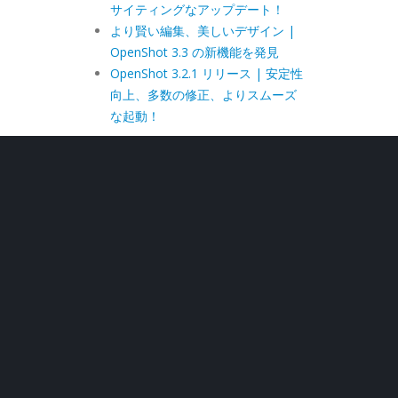
サイティングなアップデート！
より賢い編集、美しいデザイン |
OpenShot 3.3 の新機能を発見
OpenShot 3.2.1 リリース | 安定性
向上、多数の修正、よりスムーズ
な起動！