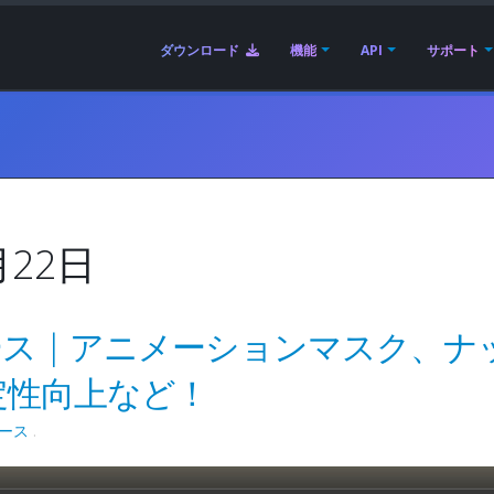
ダウンロード
機能
API
サポート
月22日
3リリース | アニメーションマスク、ナ
定性向上など！
ース
.