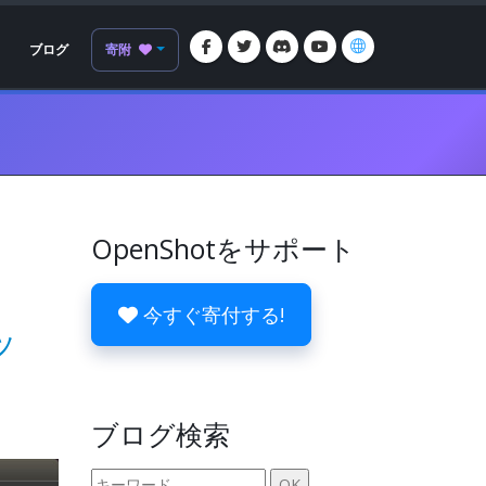
ブログ
寄附
OpenShotをサポート
今すぐ寄付する!
ッ
ブログ検索