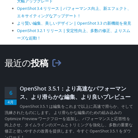
大幅アップグレード
OpenShot 3.4 リリース | パフォーマンス向上、新エフェクト、
エキサイティングなアップデート！
より賢い編集、美しいデザイン | OpenShot 3.3 の新機能を発見
OpenShot 3.2.1 リリース | 安定性向上、多数の修正、よりスム
ーズな起動！
最近の
投稿
OpenShot 3.5.1：より高速なパフォーマン
6
ス、より滑らかな編集、より良いプレビュー
4月
OpenShot 3.5.1 は編集をこれまで以上に高速で滑らか、そして
洗練されたものにします。 より滑らかな編集のための組み込みの
Optimize Preview ワークフローを追加し、パフォーマンスと応答性を
向上させ、タイムラインのズームとトリミングを強化し、多数の重要な
修正と使いやすさの改善を提供します。今すぐ OpenShot 3.5.1 をダウ
ンロード！...