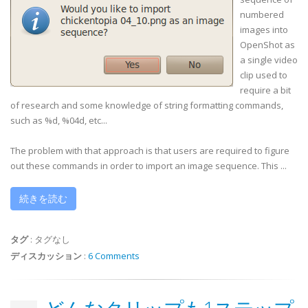
numbered
images into
OpenShot
as
a single video
clip used to
require a bit
of research and some knowledge of string formatting commands,
such as %d, %04d, etc...
The problem with that approach is that users are required to figure
out these commands in order to import an image sequence. This ...
続きを読む
タグ
:
タグなし
ディスカッション
:
6 Comments