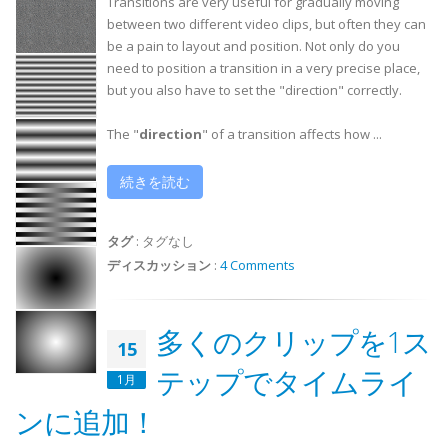
Transitions are very useful for gradually moving
between two different video clips, but often they can
be a pain to layout and position. Not only do you
need to position a transition in a very precise place,
but you also have to set the "direction" correctly.
The "
direction
" of a transition affects how ...
続きを読む
タグ
:
タグなし
ディスカッション
:
4 Comments
多くのクリップを1ス
15
テップでタイムライ
1月
ンに追加！