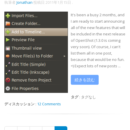
執筆者
Jonathan
投稿日
2011年1月15日
.
It's been a busy 2 months, and
I am ready to start announcing
all of the new features that will
be included in the next release
of OpenShot (1.3.0 is coming
very soon). Of course, I can't
list them all in one post,
because that would be no fun.
=) Expect lots of new posts ...
続きを読む
タグ
:
タグなし
ディスカッション
:
12 Comments