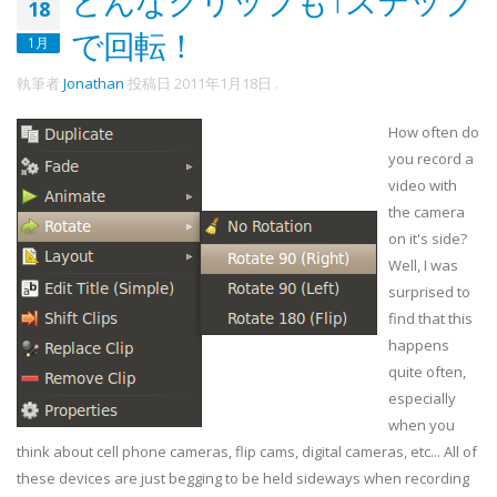
どんなクリップも1ステップ
18
で回転！
1月
執筆者
Jonathan
投稿日
2011年1月18日
.
How often do
you record a
video with
the camera
on it's side?
Well, I was
surprised to
find that this
happens
quite often,
especially
when you
think about cell phone cameras, flip cams, digital cameras, etc... All of
these devices are just begging to be held sideways when recording