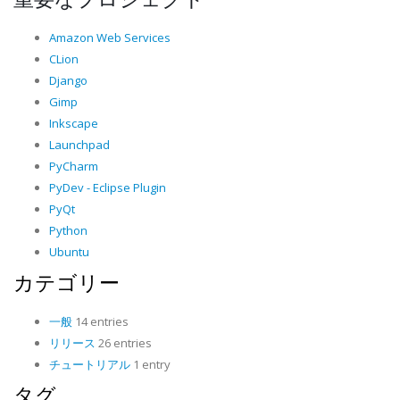
Amazon Web Services
CLion
Django
Gimp
Inkscape
Launchpad
PyCharm
PyDev - Eclipse Plugin
PyQt
Python
Ubuntu
カテゴリー
一般
14 entries
リリース
26 entries
チュートリアル
1 entry
タグ