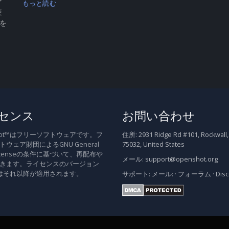
ン
もっと読む
使
 を
センス
お問い合わせ
Shot™はフリーソフトウェアです。フ
住所:
2931 Ridge Rd #101, Rockwall,
ウェア財団によるGNU General
75032, United States
c Licenseの条件に基づいて、再配布や
メール:
support@openshot.org
きます。ライセンスのバージョン
はそれ以降が適用されます。
サポート:
メール:
·
フォーラム
·
Dis