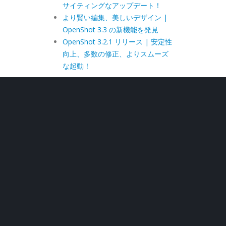
サイティングなアップデート！
より賢い編集、美しいデザイン |
OpenShot 3.3 の新機能を発見
OpenShot 3.2.1 リリース | 安定性
向上、多数の修正、よりスムーズ
な起動！