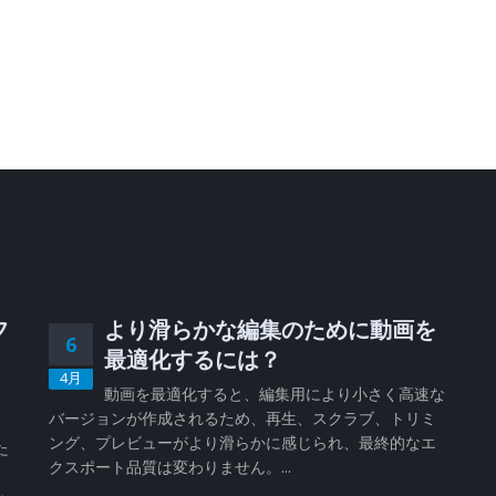
フ
より滑らかな編集のために動画を
6
、
最適化するには？
4月
動画を最適化すると、編集用により小さく高速な
バージョンが作成されるため、再生、スクラブ、トリミ
、
ング、プレビューがより滑らかに感じられ、最終的なエ
た
クスポート品質は変わりません。...