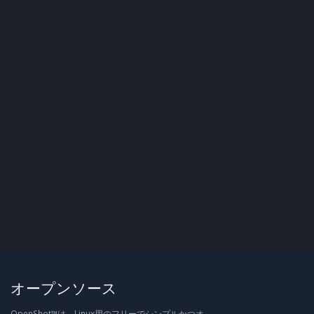
オープンソース
OpenShot™は、Linux用のフリーでシンプルかつオ