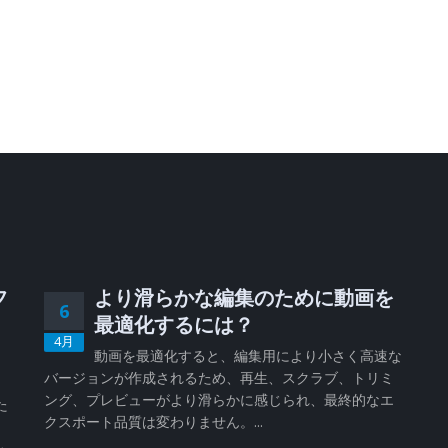
フ
より滑らかな編集のために動画を
6
、
最適化するには？
4月
動画を最適化すると、編集用により小さく高速な
バージョンが作成されるため、再生、スクラブ、トリミ
、
ング、プレビューがより滑らかに感じられ、最終的なエ
た
クスポート品質は変わりません。...