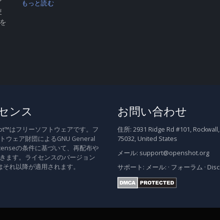
ン
もっと読む
使
 を
センス
お問い合わせ
Shot™はフリーソフトウェアです。フ
住所:
2931 Ridge Rd #101, Rockwall,
ウェア財団によるGNU General
75032, United States
c Licenseの条件に基づいて、再配布や
メール:
support@openshot.org
きます。ライセンスのバージョン
はそれ以降が適用されます。
サポート:
メール:
·
フォーラム
·
Dis