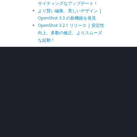
サイティングなアップデート！
より賢い編集、美しいデザイン |
OpenShot 3.3 の新機能を発見
OpenShot 3.2.1 リリース | 安定性
向上、多数の修正、よりスムーズ
な起動！