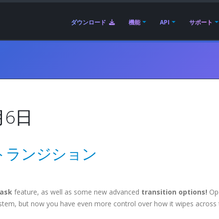
ダウンロード
機能
API
サポート
月6日
トランジション
ask
feature, as well as some new advanced
transition options!
Op
system, but now you have even more control over how it wipes across 