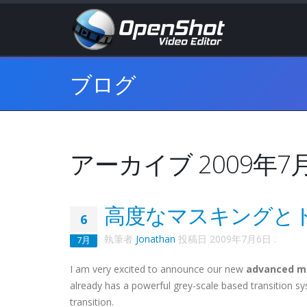
ブログ
アーカイブ 2009年7
高度なマスキングと
6
執筆者
Jonathan
投稿日
2009年7月6日
.
7月
I am very excited to announce our new
advanced m
already has a powerful grey-scale based transition 
transition.