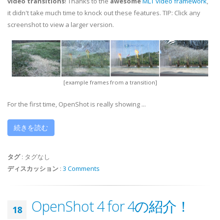
video transitions
! Thanks to the
awesome
MLT video framework
,
it didn't take much time to knock out these features. TIP: Click any
screenshot to view a larger version.
[example frames from a transition]
For the first time, OpenShot is really showing ...
続きを読む
タグ
:
タグなし
ディスカッション
:
3 Comments
OpenShot 4 for 4の紹介！
18