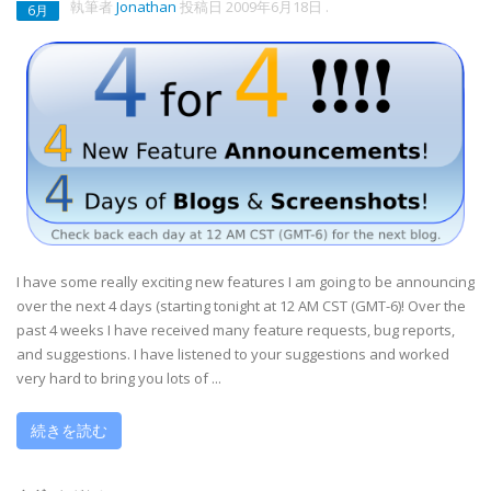
執筆者
Jonathan
投稿日
2009年6月18日
.
6月
I have some really exciting new features I am going to be announcing
over the next 4 days (starting tonight at 12 AM CST (GMT-6)! Over the
past 4 weeks I have received many feature requests, bug reports,
and suggestions. I have listened to your suggestions and worked
very hard to bring you lots of ...
続きを読む