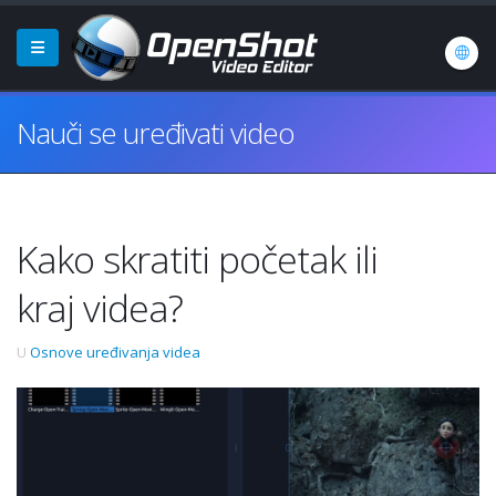
Nauči se uređivati video
Kako skratiti početak ili
kraj videa?
U
Osnove uređivanja videa