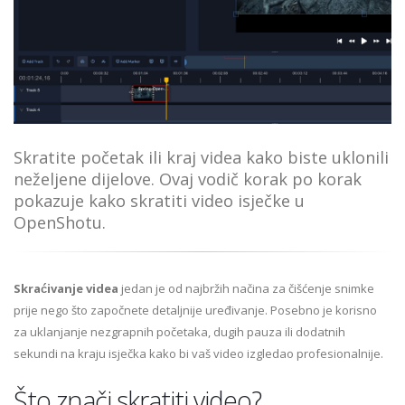
Skratite početak ili kraj videa kako biste uklonili
neželjene dijelove. Ovaj vodič korak po korak
pokazuje kako skratiti video isječke u
OpenShotu.
Skraćivanje videa
jedan je od najbržih načina za čišćenje snimke
prije nego što započnete detaljnije uređivanje. Posebno je korisno
za uklanjanje nezgrapnih početaka, dugih pauza ili dodatnih
sekundi na kraju isječka kako bi vaš video izgledao profesionalnije.
Što znači skratiti video?