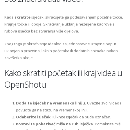
Kada
skratite
isječak, skraćujete ga podešavanjem početne točke,
krajnje točke ili oboje. Skraćivanje uklanja neželjene kadrove s
rubova isječka bez stvaranja više dijelova.
Zbog toga je skraćivanje idealno za jednostavne izmjene poput
uklanjanja praznina, lažnih početaka ili dodatnih snimaka nakon
završetka akcije.
Kako skratiti početak ili kraj videa u
OpenShotu
Dodajte isječak na vremensku liniju.
Uvezite svoj video i
povucite ga na stazu na vremenskoj liniji.
Odaberite isječak.
Kliknite isječak da bude označen.
Postavite pokazivač miša na rub isječka.
Pomaknite miš