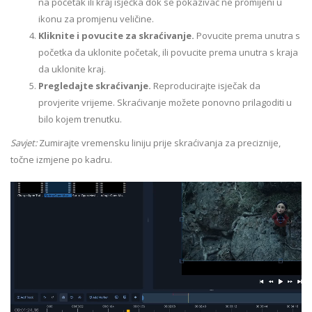
na početak ili kraj isječka dok se pokazivač ne promijeni u
ikonu za promjenu veličine.
Kliknite i povucite za skraćivanje.
Povucite prema unutra s
početka da uklonite početak, ili povucite prema unutra s kraja
da uklonite kraj.
Pregledajte skraćivanje.
Reproducirajte isječak da
provjerite vrijeme. Skraćivanje možete ponovno prilagoditi u
bilo kojem trenutku.
Savjet:
Zumirajte vremensku liniju prije skraćivanja za preciznije,
točne izmjene po kadru.