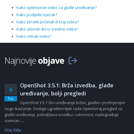
Kako optimizirati video za glađe uređivanje?
Kako podijeliti isječak?
Kako skratiti početak ili kraj videa?
Kako ukloniti dio iz sredine videa?
Kako rotirati video?
Najnovije
objave
OpenShot 3.5.1: Brža izvedba, glađe
6
uređivanje, bolji pregledi
Tra.
OpenShot 3.5.1 čini uređivanje bržim, glađim i profinjenijim
nego ikad prije. Dodaje ugrađeni tijek rada Optimiziraj pregled za
glađe uređivanje, poboljšava izvedbu i odzivnost, nadograđuje
zumiran......
Čitaj dalje