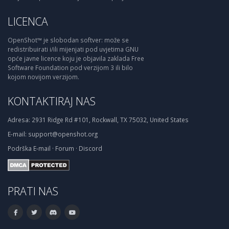
LICENCA
OpenShot™ je slobodan softver: može se
redistribuirati i/ili mijenjati pod uvjetima GNU
opće javne licence koju je objavila zaklada Free
Software Foundation pod verzijom 3 ili bilo
kojom novijom verzijom.
KONTAKTIRAJ NAS
Adresa:
2931 Ridge Rd #101, Rockwall, TX 75032, United States
E-mail:
support@openshot.org
Podrška
E-mail
·
Forum
·
Discord
PRATI NAS