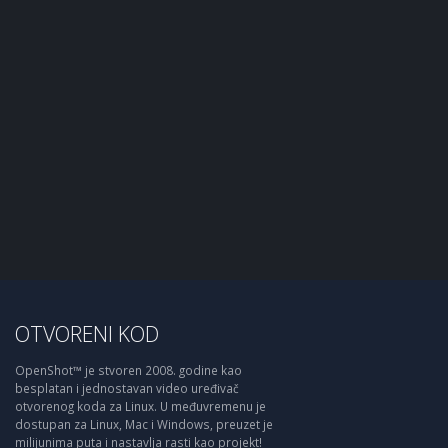
OTVORENI KOD
OpenShot™ je stvoren 2008. godine kao
besplatan i jednostavan video uređivač
otvorenog koda za Linux. U međuvremenu je
dostupan za Linux, Mac i Windows, preuzet je
milijunima puta i nastavlja rasti kao projekt!