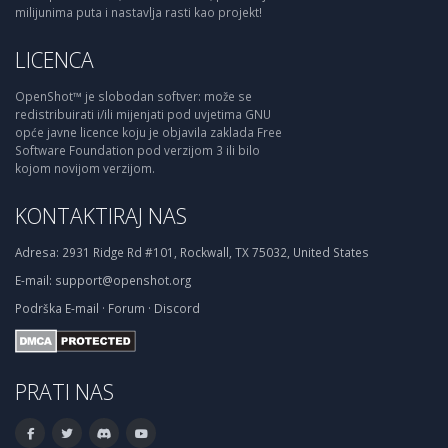
milijunima puta i nastavlja rasti kao projekt!
LICENCA
OpenShot™ je slobodan softver: može se
redistribuirati i/ili mijenjati pod uvjetima GNU
opće javne licence koju je objavila zaklada Free
Software Foundation pod verzijom 3 ili bilo
kojom novijom verzijom.
KONTAKTIRAJ NAS
Adresa:
2931 Ridge Rd #101, Rockwall, TX 75032, United States
E-mail:
support@openshot.org
Podrška
E-mail
·
Forum
·
Discord
PRATI NAS