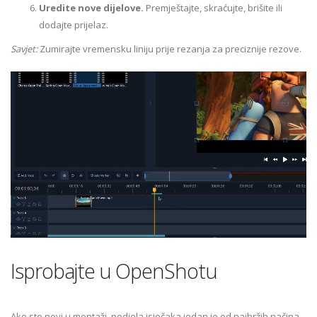
Uredite nove dijelove.
Premještajte, skraćujte, brišite ili
dodajte prijelaz.
Savjet:
Zumirajte vremensku liniju prije rezanja za preciznije rezove.
Isprobajte u OpenShotu
Ako ste novi u montaži, podjela isječaka jedan je od najbržih načina