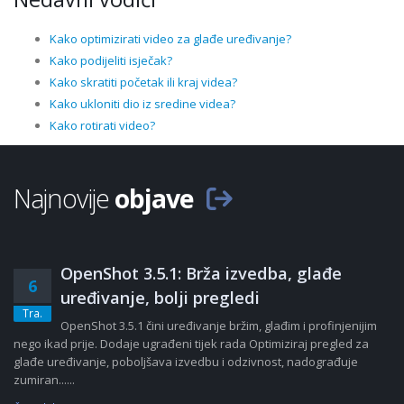
Kako optimizirati video za glađe uređivanje?
Kako podijeliti isječak?
Kako skratiti početak ili kraj videa?
Kako ukloniti dio iz sredine videa?
Kako rotirati video?
Najnovije
objave
OpenShot 3.5.1: Brža izvedba, glađe
6
uređivanje, bolji pregledi
Tra.
OpenShot 3.5.1 čini uređivanje bržim, glađim i profinjenijim
nego ikad prije. Dodaje ugrađeni tijek rada Optimiziraj pregled za
glađe uređivanje, poboljšava izvedbu i odzivnost, nadograđuje
zumiran......