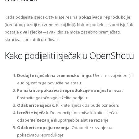
Kada podijelite isječak, stvarate rez na
pokazivaču reprodukcije
(trenutnoj poziciji na vremenskoj liniji). Nakon podjele, izvorni isječak
postaje
dva isječka
—svaki dio se može zasebno premještati,
skraćivati, brisati ili uređivati.
Kako podijeliti isječak u OpenShotu
Dodajte isječak na vremensku liniju.
Uvezite svoj video (ili
audio), zatim ga povucite na stazu.
Pomaknite pokazivač reprodukcije na mjesto reza.
Postavite ga točno gdje želite podjelu.
Odaberite isječak.
Kliknite isječak da bude označen.
Izrežite isječak.
Desnom tipkom miša kliknite isječak i
odaberite
Rezanje
ili upotrijebite alat za rezanje.
Odaberite opciju rezanja.
Odaberite rezanje na
pokazivaču reprodukcije.