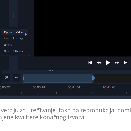
 verziju za uređivanje, tako da reprodukcija, pomi
mjene kvalitete konačnog izvoza.