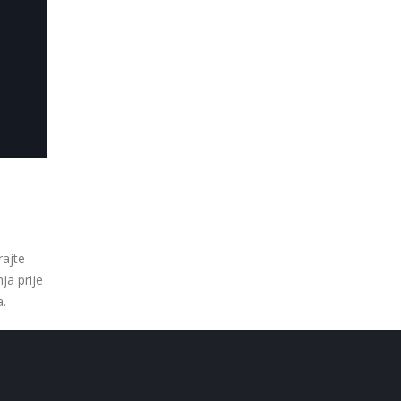
rajte
ja prije
a.