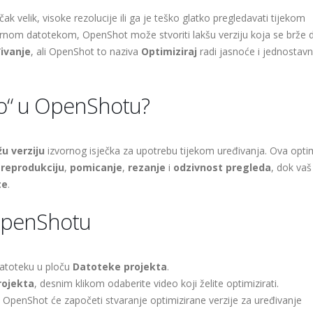
ečak velik, visoke rezolucije ili ga je teško glatko pregledavati tijekom
rnom datotekom, OpenShot može stvoriti lakšu verziju koja se brže 
ivanje
, ali OpenShot to naziva
Optimiziraj
radi jasnoće i jednostavn
deo“ u OpenShotu?
u verziju
izvornog isječka za upotrebu tijekom uređivanja. Ova opti
i
reprodukciju
,
pomicanje
,
rezanje
i
odzivnost pregleda
, dok vaš
te
.
 OpenShotu
atoteku u ploču
Datoteke projekta
.
rojekta
, desnim klikom odaberite video koji želite optimizirati.
OpenShot će započeti stvaranje optimizirane verzije za uređivanje