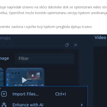
je napredak izravno na sličici datoteke dok se optimizirani video stv
tka, OpenShot može koristiti optimiziranu verziju tijekom uređivanja
nimke zaslona i isječke koji tijekom pregleda djeluju trzavo.