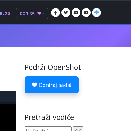
BLOG
DONIRAJ
Podrži OpenShot
Doniraj sada!
Pretraži vodiče