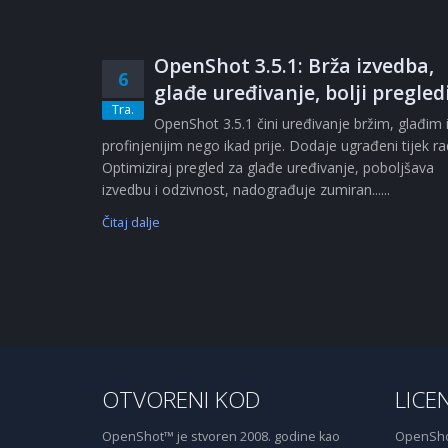
OpenShot 3.5.1: Brža izvedba,
6
glađe uređivanje, bolji pregled
Tra.
OpenShot 3.5.1 čini uređivanje bržim, glađim 
profinjenijim nego ikad prije. Dodaje ugrađeni tijek r
Optimiziraj pregled za glađe uređivanje, poboljšava
izvedbu i odzivnost, nadograđuje zumiran......
Čitaj dalje
OTVORENI KOD
LICE
OpenShot™ je stvoren 2008. godine kao
OpenShot