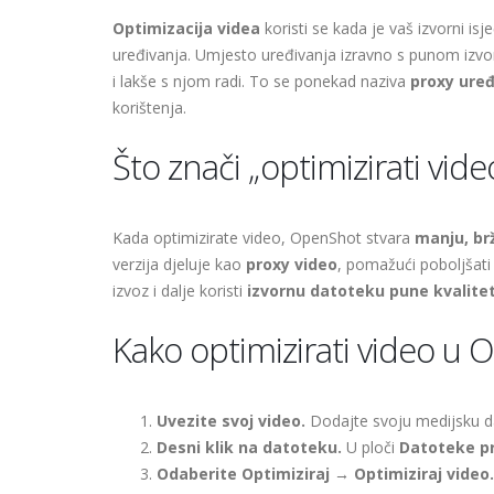
Optimizacija videa
koristi se kada je vaš izvorni isj
uređivanja. Umjesto uređivanja izravno s punom izvo
i lakše s njom radi. To se ponekad naziva
proxy uređ
korištenja.
Što znači „optimizirati vi
Kada optimizirate video, OpenShot stvara
manju, brž
verzija djeluje kao
proxy video
, pomažući poboljšat
izvoz i dalje koristi
izvornu datoteku pune kvalite
Kako optimizirati video u
Uvezite svoj video.
Dodajte svoju medijsku d
Desni klik na datoteku.
U ploči
Datoteke p
Odaberite Optimiziraj → Optimiziraj video.