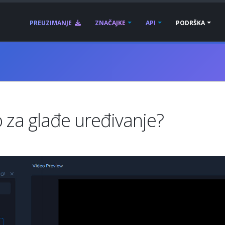
PREUZIMANJE
ZNAČAJKE
API
PODRŠKA
o za glađe uređivanje?