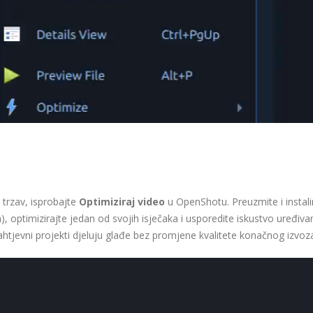
e trzav, isprobajte
Optimiziraj video
u OpenShotu. Preuzmite i instali
, optimizirajte jedan od svojih isječaka i usporedite iskustvo uređivan
zahtjevni projekti djeluju glađe bez promjene kvalitete konačnog izvoz