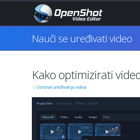
Nauči se uređivati video
Kako optimizirati vide
U
Osnove uređivanja videa