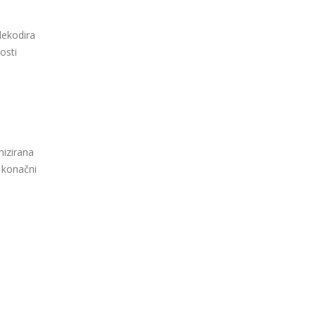
dekodira
osti
mizirana
 konačni