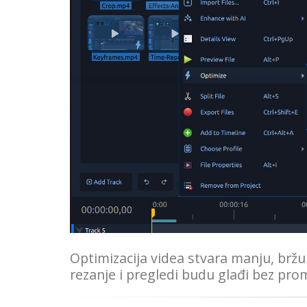
Optimizacija videa stvara manju, bržu
rezanje i pregledi budu glađi bez pro