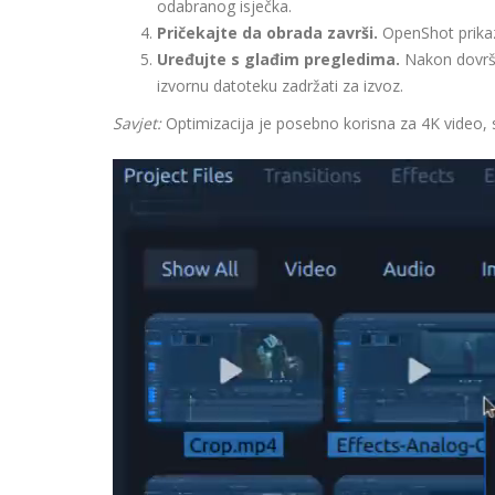
odabranog isječka.
Pričekajte da obrada završi.
OpenShot prikazu
Uređujte s glađim pregledima.
Nakon dovrše
izvornu datoteku zadržati za izvoz.
Savjet:
Optimizacija je posebno korisna za 4K video, s