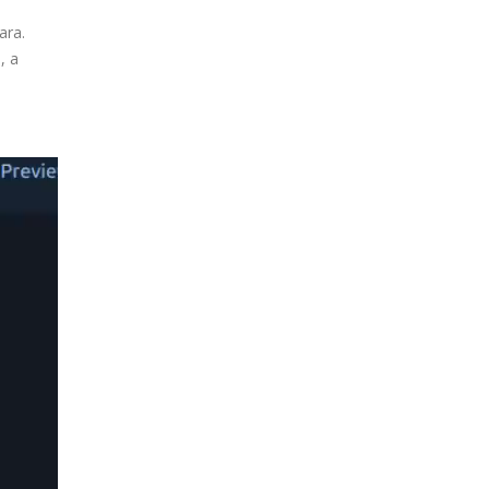
ara.
, a