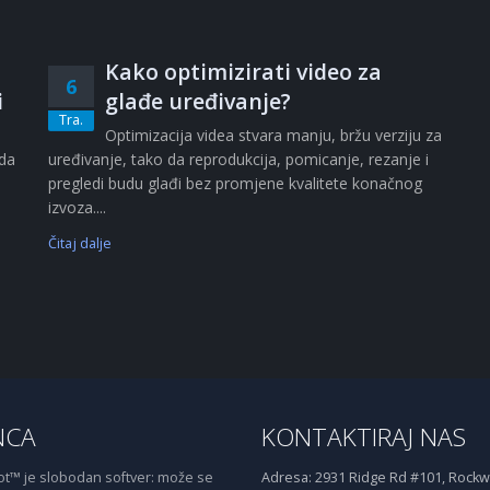
Kako optimizirati video za
6
i
glađe uređivanje?
Tra.
i
Optimizacija videa stvara manju, bržu verziju za
ada
uređivanje, tako da reprodukcija, pomicanje, rezanje i
pregledi budu glađi bez promjene kvalitete konačnog
izvoza....
Čitaj dalje
NCA
KONTAKTIRAJ NAS
™ je slobodan softver: može se
Adresa:
2931 Ridge Rd #101, Rockwa